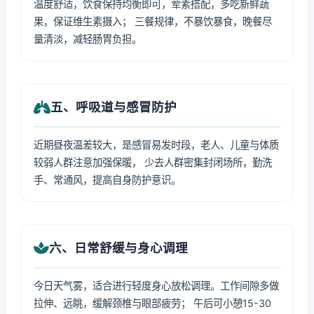
温度舒适，饮食保持均衡即可，荤素搭配，多吃新鲜蔬
果，保证维生素摄入； 三餐规律，不暴饮暴食，晚餐尽
量清淡，减轻肠胃负担。
五、呼吸道与感冒防护
近期昼夜温差较大，是感冒易发时段，老人、儿童与体质
较弱人群注意加强保暖， 少去人群密集封闭场所，勤洗
手、常通风，提高自身防护意识。
六、日常舒缓与身心调理
今日天气雾，适合进行轻度身心放松调理。工作间隙多做
拉伸、远眺，缓解颈椎与眼部疲劳； 午后可小憩15-30