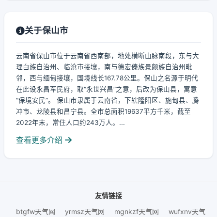
关于保山市
云南省保山市位于云南省西南部，地处横断山脉南段，东与大
理白族自治州、临沧市接壤，南与德宏傣族景颇族自治州毗
邻，西与缅甸接壤，国境线长167.78公里。保山之名源于明代
在此设永昌军民府，取“永世兴昌”之意，后改为保山县，寓意
“保境安民”。 保山市隶属于云南省，下辖隆阳区、施甸县、腾
冲市、龙陵县和昌宁县。全市总面积19637平方千米，截至
2022年末，常住人口约243万人。...
查看更多介绍
友情链接
btgfw天气网
yrmsz天气网
mgnkzf天气网
wufxnv天气