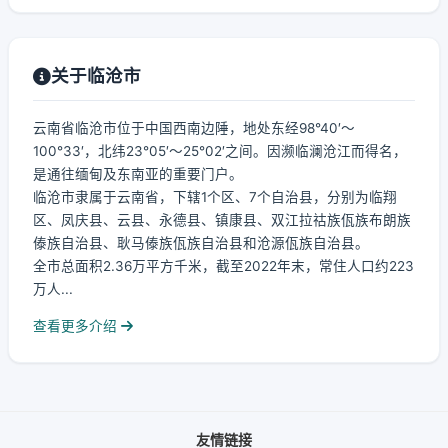
关于临沧市
云南省临沧市位于中国西南边陲，地处东经98°40′～
100°33′，北纬23°05′～25°02′之间。因濒临澜沧江而得名，
是通往缅甸及东南亚的重要门户。
临沧市隶属于云南省，下辖1个区、7个自治县，分别为临翔
区、凤庆县、云县、永德县、镇康县、双江拉祜族佤族布朗族
傣族自治县、耿马傣族佤族自治县和沧源佤族自治县。
全市总面积2.36万平方千米，截至2022年末，常住人口约223
万人...
查看更多介绍
友情链接