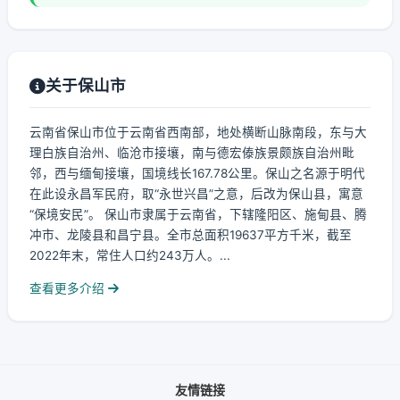
关于保山市
云南省保山市位于云南省西南部，地处横断山脉南段，东与大
理白族自治州、临沧市接壤，南与德宏傣族景颇族自治州毗
邻，西与缅甸接壤，国境线长167.78公里。保山之名源于明代
在此设永昌军民府，取“永世兴昌”之意，后改为保山县，寓意
“保境安民”。 保山市隶属于云南省，下辖隆阳区、施甸县、腾
冲市、龙陵县和昌宁县。全市总面积19637平方千米，截至
2022年末，常住人口约243万人。...
查看更多介绍
友情链接