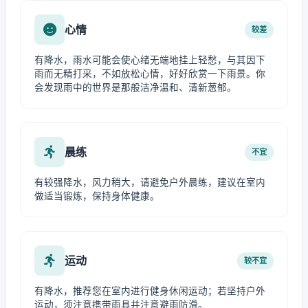
心情
较差
有降水，雨水可能会使心绪无端地挂上轻愁，与其因下
雨而无精打采，不如放松心情，好好欣赏一下雨景。你
会发现雨中的世界是那般洁净温和、清新葱郁。
晨练
不宜
有较强降水，风力稍大，请避免户外晨练，建议在室内
做适当锻炼，保持身体健康。
运动
较不宜
有降水，推荐您在室内进行健身休闲运动；若坚持户外
运动，须注意携带雨具并注意避雨防滑。