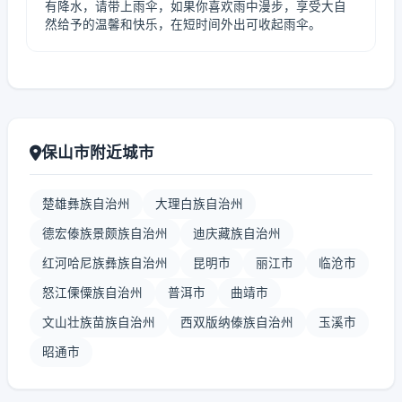
有降水，请带上雨伞，如果你喜欢雨中漫步，享受大自
然给予的温馨和快乐，在短时间外出可收起雨伞。
保山市附近城市
楚雄彝族自治州
大理白族自治州
德宏傣族景颇族自治州
迪庆藏族自治州
红河哈尼族彝族自治州
昆明市
丽江市
临沧市
怒江傈僳族自治州
普洱市
曲靖市
文山壮族苗族自治州
西双版纳傣族自治州
玉溪市
昭通市