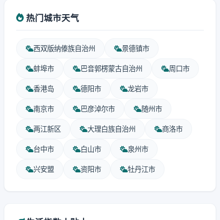
热门城市天气
西双版纳傣族自治州
景德镇市
蚌埠市
巴音郭楞蒙古自治州
周口市
香港岛
德阳市
龙岩市
南京市
巴彦淖尔市
随州市
两江新区
大理白族自治州
商洛市
台中市
白山市
泉州市
兴安盟
资阳市
牡丹江市