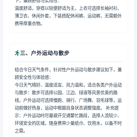
下，兼顾舒适与实用性：
温度舒适，穿搭以轻便舒适为主，上衣可选择长袖衬衫、
薄卫衣、休闲外套，下装搭配休闲裤、运动裤，无需额外
携带厚重衣物。
三、户外运动与散步
结合今日天气条件，针对性户外运动与散步建议如下，兼
顾安全性与体验感：
今日天气晴好、温度适宜、风力温和，适合各类户外运动
与散步：散步可选择公园、江边、绿道等风景优美的路
线，户外运动可选择慢跑、骑行、广场舞、羽毛球等，运
动前做好热身，运动中根据自身状态调整强度。 补充提
示：户外运动时尽量避开交通繁忙路段，选择人流较少、
环境安全的区域，随身携带少量纸巾、饮用水，以备不时
之需。