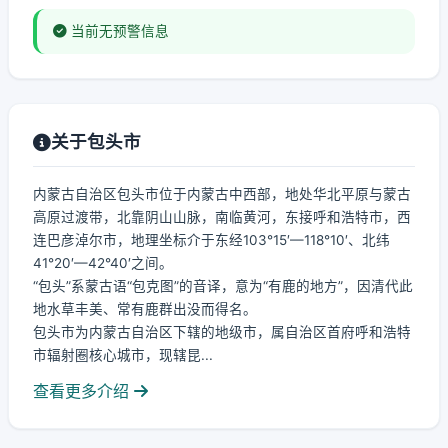
当前无预警信息
关于包头市
内蒙古自治区包头市位于内蒙古中西部，地处华北平原与蒙古
高原过渡带，北靠阴山山脉，南临黄河，东接呼和浩特市，西
连巴彦淖尔市，地理坐标介于东经103°15′—118°10′、北纬
41°20′—42°40′之间。
“包头”系蒙古语“包克图”的音译，意为“有鹿的地方”，因清代此
地水草丰美、常有鹿群出没而得名。
包头市为内蒙古自治区下辖的地级市，属自治区首府呼和浩特
市辐射圈核心城市，现辖昆...
查看更多介绍