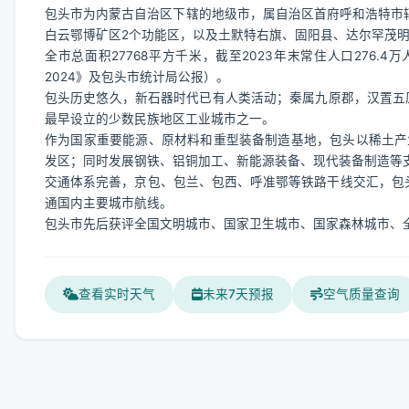
包头市为内蒙古自治区下辖的地级市，属自治区首府呼和浩特市
白云鄂博矿区2个功能区，以及土默特右旗、固阳县、达尔罕茂明
全市总面积27768平方千米，截至2023年末常住人口276.4
2024》及包头市统计局公报）。
包头历史悠久，新石器时代已有人类活动；秦属九原郡，汉置五原
最早设立的少数民族地区工业城市之一。
作为国家重要能源、原材料和重型装备制造基地，包头以稀土产
发区；同时发展钢铁、铝铜加工、新能源装备、现代装备制造等支柱
交通体系完善，京包、包兰、包西、呼准鄂等铁路干线交汇，包头
通国内主要城市航线。
包头市先后获评全国文明城市、国家卫生城市、国家森林城市、
查看实时天气
未来7天预报
空气质量查询