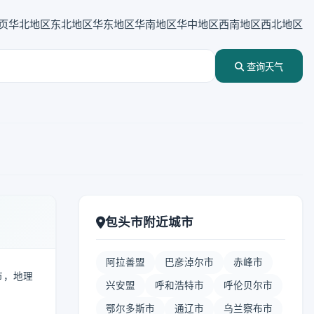
页
华北地区
东北地区
华东地区
华南地区
华中地区
西南地区
西北地区
查询天气
包头市附近城市
阿拉善盟
巴彦淖尔市
赤峰市
市，地理
兴安盟
呼和浩特市
呼伦贝尔市
鄂尔多斯市
通辽市
乌兰察布市