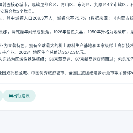
辐射圈核心城市，现辖昆都仑区、青山区、东河区、九原区4个市辖区，
安联合旗3个旗县。
万人，其中城镇人口209.3万人，城镇化率75.7%（数据来源：《内蒙古
郡，清乾隆年间形成聚落，1926年设包头县，1950年升格为地级市，
业为显著特色，拥有全球最大的稀土原料生产基地和国家级稀土高新技
产业。2023年地区生产总值达3572.3亿元。
东站为区域性铁路枢纽；G6京藏高速、G7京新高速穿境而过；包头东
全国双拥模范城、中国优秀旅游城市、全国民族团结进步示范市等荣誉称
出行建议