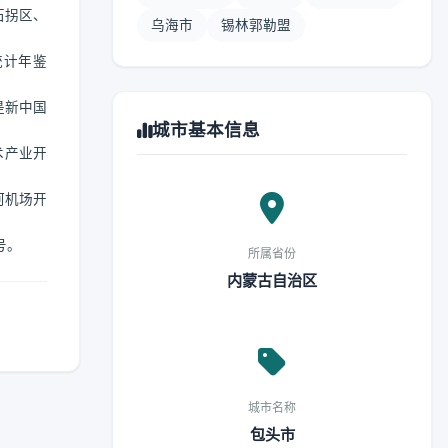
石拐区、
乌海市
锡林郭勒盟
统计年鉴
是新中国
城市基本信息
术产业开
河机场开
号。
所属省份
内蒙古自治区
城市名称
包头市