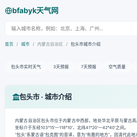
bfabyk天气网
首页
/
城市
/
内蒙古自治区
/
包头市城市介绍
包头市实时天气
3天预报
7天预报
空气质量
包头市 · 城市介绍
内蒙古自治区包头市位于内蒙古中西部，地处华北平原与蒙古高
坐标介于东经103°15′—118°10′、北纬41°20′—42°40′之间。
“包头”系蒙古语“包克图”的音译，意为“有鹿的地方”，因清代此