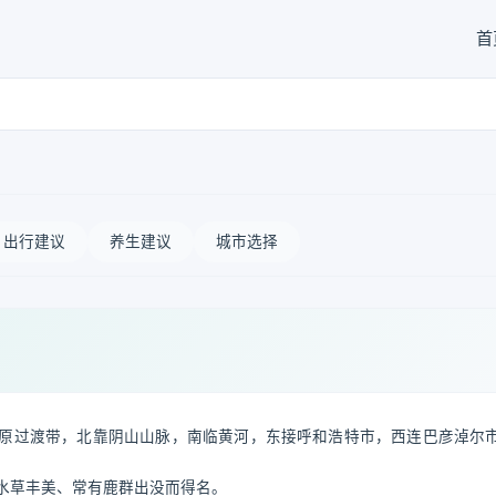
首
出行建议
养生建议
城市选择
原过渡带，北靠阴山山脉，南临黄河，东接呼和浩特市，西连巴彦淖尔
地水草丰美、常有鹿群出没而得名。