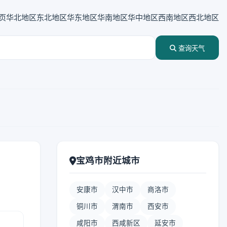
页
华北地区
东北地区
华东地区
华南地区
华中地区
西南地区
西北地区
查询天气
宝鸡市附近城市
安康市
汉中市
商洛市
铜川市
渭南市
西安市
咸阳市
西咸新区
延安市