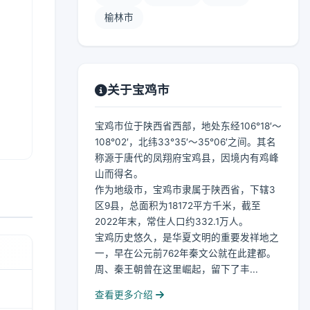
榆林市
关于宝鸡市
宝鸡市位于陕西省西部，地处东经106°18′～
108°02′，北纬33°35′～35°06′之间。其名
称源于唐代的凤翔府宝鸡县，因境内有鸡峰
山而得名。
作为地级市，宝鸡市隶属于陕西省，下辖3
区9县，总面积为18172平方千米，截至
2022年末，常住人口约332.1万人。
宝鸡历史悠久，是华夏文明的重要发祥地之
一，早在公元前762年秦文公就在此建都。
周、秦王朝曾在这里崛起，留下了丰...
查看更多介绍