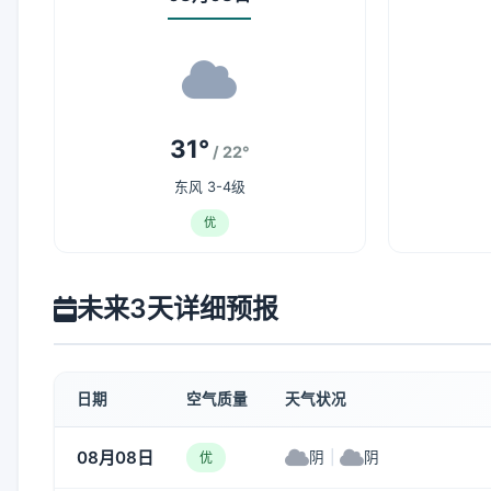
31°
/ 22°
东风 3-4级
优
未来3天详细预报
日期
空气质量
天气状况
08月08日
阴
|
阴
优