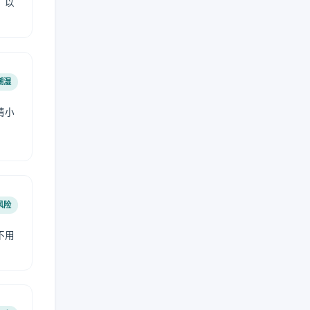
，以
潮湿
请小
风险
不用