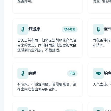
准备即可。
薄型T恤衫
舒适度
空
较不舒适
白天虽然有雨，但仍无法削弱较高气温
气象条件有
带来的暑意，同时降雨造成湿度加大会
和清除。
您感到有些闷热，不很舒适。
晾晒
钓
不宜
有降水，不适宜晾晒。若需要晾晒，请
天气太热，
在室内准备出充足的空间。