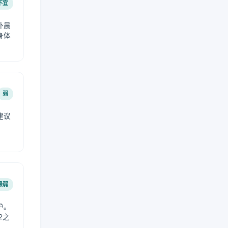
不宜
外晨
身体
弱
建议
。
最弱
护。
2之