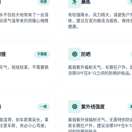
情
晨练
较差
水不仅给大地带来了一丝清
有较强降水，风力稍大，请避免户
较高气温带来的烦躁心绪降
练，建议在室内做适当锻炼，保持
健康。
阳镜
防晒
不需要
天气，视线较差，不需要佩
属弱紫外辐射天气，长期在户外，
涂擦SPF在8-12之间的防晒护肤品
通
紫外线强度
一般
面湿滑，刹车距离延长，事
属弱紫外线辐射天气，无需特别防
注意车距，务必小心驾驶。
若长期在户外，建议涂擦SPF在8-1
间的防晒护肤品。