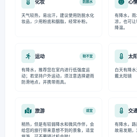
化妆
心
防脱水
天气较热，易出汗，建议使用防脱水化
有降水，雨
妆品，少用粉底和胭脂，经常补粉。
凉，也可让
降温。
运动
太
较不宜
有降水，推荐您在室内进行低强度运
白天有降水
动；若坚持户外运动，须注意选择避雨
戴太阳镜
防滑地点，并携带雨具。
旅游
交
适宜
稍热，但是有较弱降水和微风作伴，会
有降水，路
给您的旅行带来意想不到的景象，适宜
故易发期，
旅游，可不要错过机会呦！