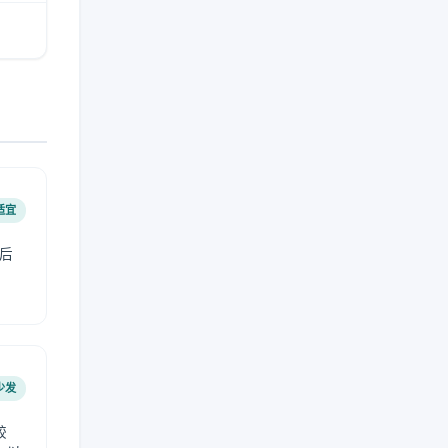
适宜
后
少发
较