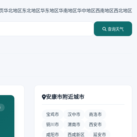
页
华北地区
东北地区
华东地区
华南地区
华中地区
西南地区
西北地区
查询天气
安康市附近城市
5
宝鸡市
汉中市
商洛市
铜川市
渭南市
西安市
咸阳市
西咸新区
延安市