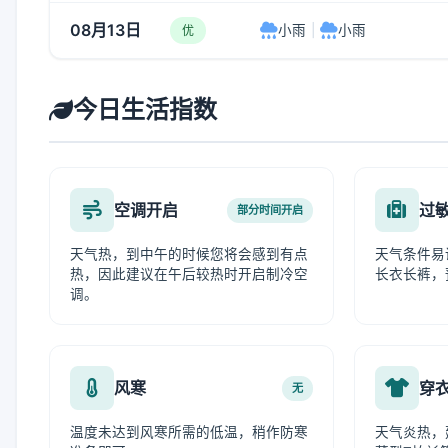
08月13日
小雨
|
小雨
优
今日生活指数
空调开启
过
部分时间开启
天气热，到中午的时候您将会感到有点
天气条件易
热，因此建议在午后较热时开启制冷空
长衣长裤，
调。
风寒
穿
无
温度未达到风寒所需的低温，稍作防寒
天气炎热，