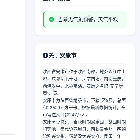
当前无气象预警，天气平稳
关于安康市
陕西省安康市位于陕西南部，地处汉江中上
游，东邻湖北十堰、河南南阳，南接重庆，
西连汉中，北靠商洛。安康之名取“安宁康
泰”之意。
安康市为陕西省地级市，下辖1区9县，总面
积23529平方千米。根据最新数据统计，全
市常住人口约247万人。
安康历史悠久，春秋时期属庸国，战国时期
归楚地，秦代设西城县，西魏置金州，明朝
始称兴安州，清朝改为兴安府，民国二年