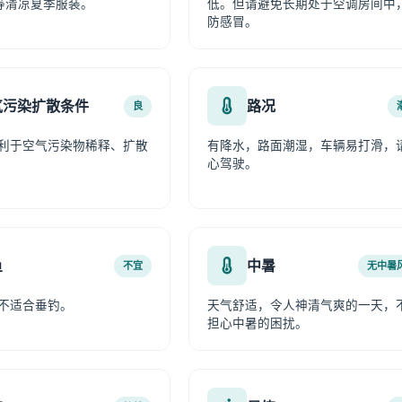
等清凉夏季服装。
低。但请避免长期处于空调房间中
防感冒。
气污染扩散条件
路况
良
利于空气污染物稀释、扩散
有降水，路面潮湿，车辆易打滑，
心驾驶。
鱼
中暑
不宜
无中暑
不适合垂钓。
天气舒适，令人神清气爽的一天，
担心中暑的困扰。