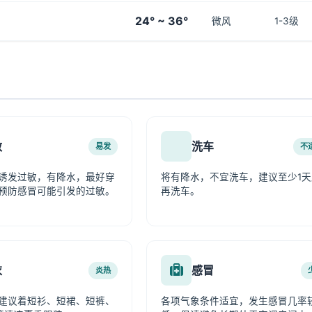
24° ~ 36°
微风
1-3级
敏
洗车
易发
不
诱发过敏，有降水，最好穿
将有降水，不宜洗车，建议至少1天
预防感冒可能引发的过敏。
再洗车。
衣
感冒
炎热
建议着短衫、短裙、短裤、
各项气象条件适宜，发生感冒几率