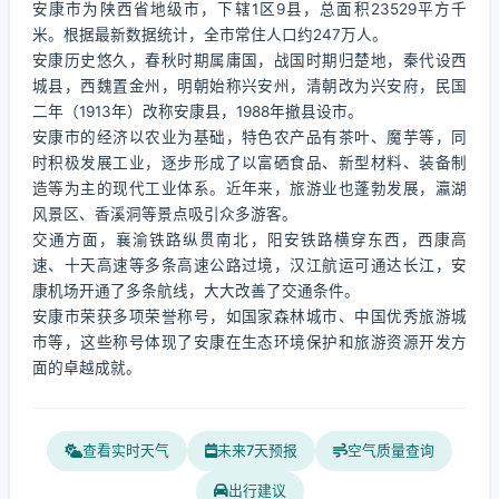
安康市为陕西省地级市，下辖1区9县，总面积23529平方千
米。根据最新数据统计，全市常住人口约247万人。
安康历史悠久，春秋时期属庸国，战国时期归楚地，秦代设西
城县，西魏置金州，明朝始称兴安州，清朝改为兴安府，民国
二年（1913年）改称安康县，1988年撤县设市。
安康市的经济以农业为基础，特色农产品有茶叶、魔芋等，同
时积极发展工业，逐步形成了以富硒食品、新型材料、装备制
造等为主的现代工业体系。近年来，旅游业也蓬勃发展，瀛湖
风景区、香溪洞等景点吸引众多游客。
交通方面，襄渝铁路纵贯南北，阳安铁路横穿东西，西康高
速、十天高速等多条高速公路过境，汉江航运可通达长江，安
康机场开通了多条航线，大大改善了交通条件。
安康市荣获多项荣誉称号，如国家森林城市、中国优秀旅游城
市等，这些称号体现了安康在生态环境保护和旅游资源开发方
面的卓越成就。
查看实时天气
未来7天预报
空气质量查询
出行建议