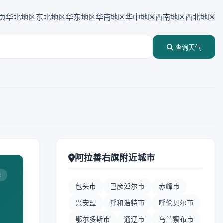
页
华北地区
东北地区
华东地区
华南地区
华中地区
西南地区
西北地区
查询天气
阿拉善右旗附近城市
:
包头市
巴彦淖尔市
赤峰市
兴安盟
呼和浩特市
呼伦贝尔市
鄂尔多斯市
通辽市
乌兰察布市