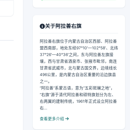
关于阿拉善右旗
阿拉善右旗位于内蒙古自治区西部、阿拉善
盟西南部，地处东经97°10′—102°58′、北纬
37°26′—40°36′之间，东与阿拉善左旗接
壤，西与甘肃省酒泉市、张掖市毗邻，南连
甘肃省武威市，北与蒙古国交界，边境线长
496公里，是内蒙古自治区重要的沿边旗县
之一。
“阿拉善”系蒙古语，意为“五彩斑斓之地”，
“右旗”源于清代阿拉善和硕特旗划分为左、
右两翼的建制传统，1961年正式设立阿拉善
右...
查看更多介绍