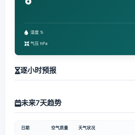
°
湿度 %
气压 hPa
逐小时预报
未来7天趋势
日期
空气质量
天气状况