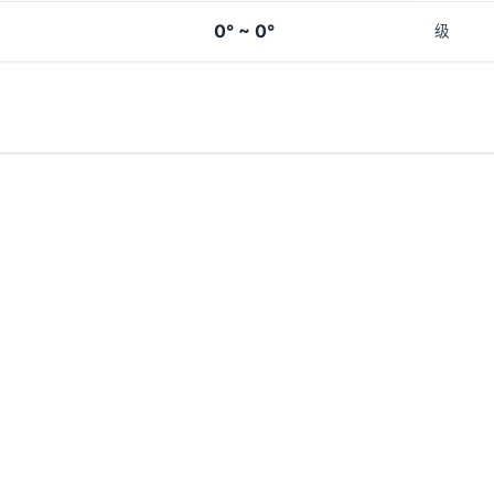
0° ~ 0°
级