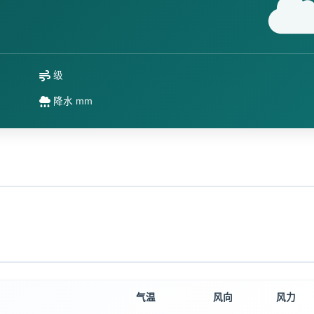
级
降水 mm
气温
风向
风力