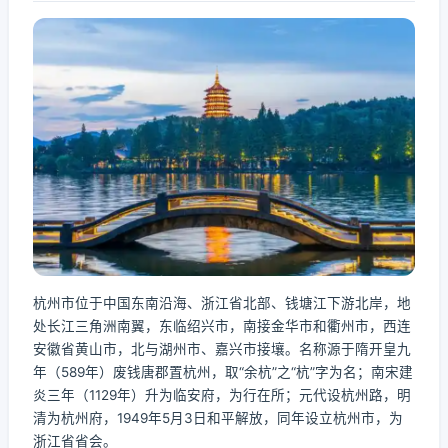
杭州市位于中国东南沿海、浙江省北部、钱塘江下游北岸，地
处长江三角洲南翼，东临绍兴市，南接金华市和衢州市，西连
安徽省黄山市，北与湖州市、嘉兴市接壤。名称源于隋开皇九
年（589年）废钱唐郡置杭州，取“余杭”之“杭”字为名；南宋建
炎三年（1129年）升为临安府，为行在所；元代设杭州路，明
清为杭州府，1949年5月3日和平解放，同年设立杭州市，为
浙江省省会。