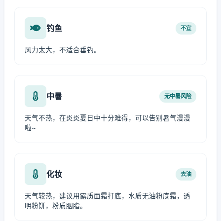
钓鱼
不宜
风力太大，不适合垂钓。
中暑
无中暑风险
天气不热，在炎炎夏日中十分难得，可以告别暑气漫漫
啦~
化妆
去油
天气较热，建议用露质面霜打底，水质无油粉底霜，透
明粉饼，粉质胭脂。