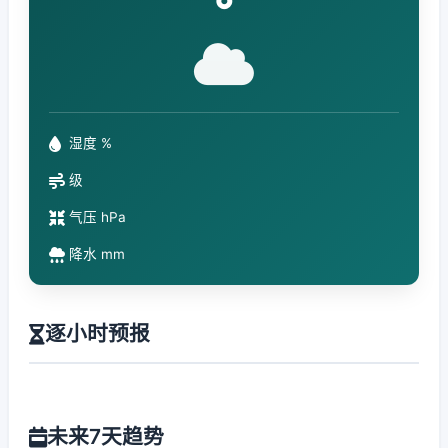
°
湿度 %
级
气压 hPa
降水 mm
逐小时预报
未来7天趋势