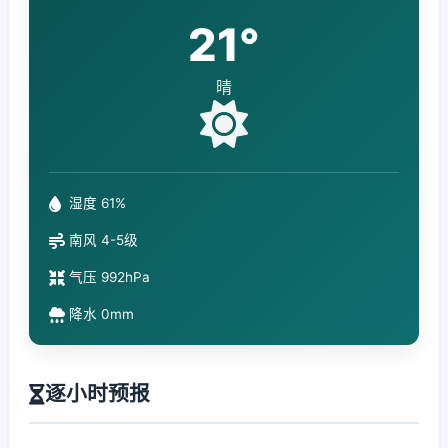
21°
晴
湿度 61%
南风 4-5级
气压 992hPa
降水 0mm
逐小时预报