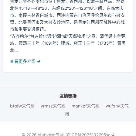
黑龙江省齐齐哈尔市位于黑龙江省西部，松嫩平原西端，地处
北纬45°18′—48°26′、东经122°20′—126°40′之间，东临大庆
市，南接吉林省白城市，西连内蒙古自治区呼伦贝尔市与兴安
盟，北靠黑河市及大兴安岭地区，是黑龙江西部区域性中心城
市和重要交通枢纽。
“齐齐哈尔”为达斡尔语“边疆”或“天然牧场”之意，清代设卜奎驿
站，康熙三十年（1691年）建城，雍正十三年（1735年）置黑
龙...
查看更多介绍
友情链接
btgfw天气网
yrmsz天气网
mgnkzf天气网
wufxnv天气
网
© 2026 bfabyk天气网.
鄂ICP备2025102295号-4