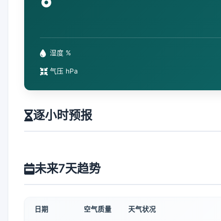
°
湿度 %
气压 hPa
逐小时预报
未来7天趋势
日期
空气质量
天气状况