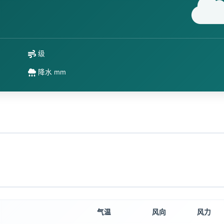
级
降水 mm
气温
风向
风力