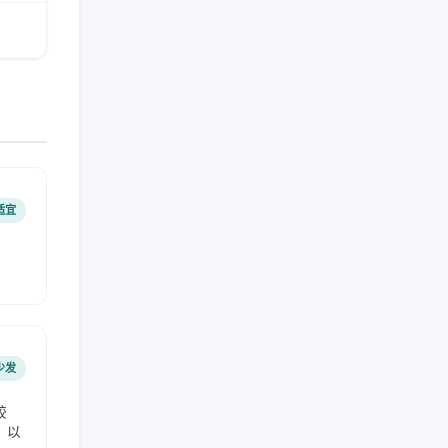
适宜
少发
较
，以