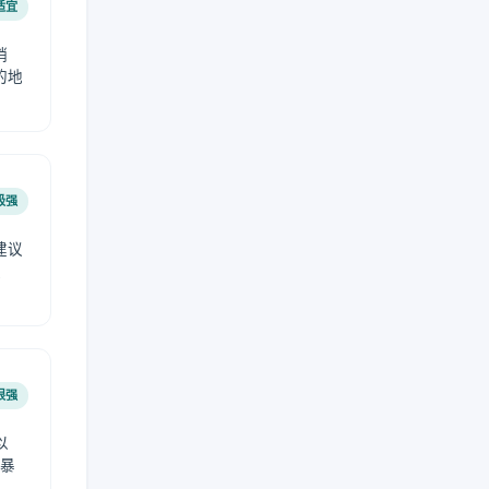
适宜
稍
的地
极强
建议
肤
很强
以
免暴