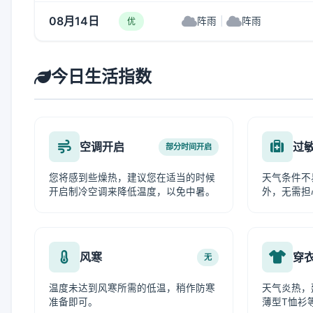
08月14日
阵雨
|
阵雨
优
今日生活指数
空调开启
过
部分时间开启
您将感到些燥热，建议您在适当的时候
天气条件不
开启制冷空调来降低温度，以免中暑。
外，无需担
风寒
穿
无
温度未达到风寒所需的低温，稍作防寒
天气炎热，
准备即可。
薄型T恤衫