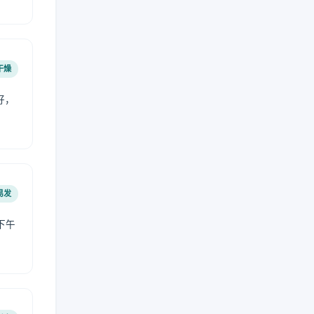
干燥
好，
。
易发
下午