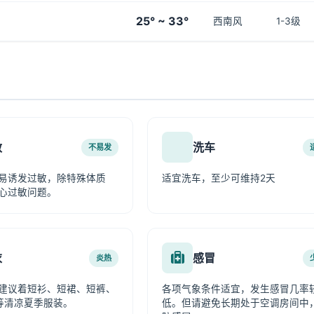
25° ~ 33°
西南风
1-3级
敏
洗车
不易发
易诱发过敏，除特殊体质
适宜洗车，至少可维持2天
心过敏问题。
衣
感冒
炎热
建议着短衫、短裙、短裤、
各项气象条件适宜，发生感冒几率
等清凉夏季服装。
低。但请避免长期处于空调房间中