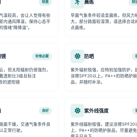
情
晨练
较差
较
气温较高，会让人觉得有些
早晨气象条件较适宜晨练，但风力
室内通风降温，保持心态平
大，部分路面较湿滑，请选择合适
的情绪“降降温”。
点晨练。
阳镜
防晒
非常必要
云，但太阳辐射仍很强烈，
紫外辐射极强，应特别加强防护，
戴透射比3级且标注
涂擦SPF20以上，PA++的防晒护
吸收的遮阳镜
品，并随时补涂。
通
紫外线强度
良好
路面干燥，交通气象条件良
紫外线辐射极强，建议涂擦SPF20
以正常行驶。
上、PA++的防晒护肤品，尽量避
露于日光下。