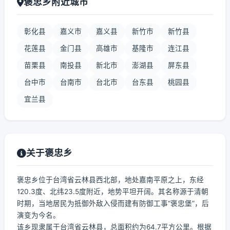
褒忠乡附近城市
彰化县
嘉义市
嘉义县
新竹市
新竹县
花莲县
金门县
高雄市
基隆市
连江县
苗栗县
南投县
新北市
澎湖县
屏东县
台中市
台南市
台北市
台东县
桃园县
宜兰县
关于褒忠乡
褒忠乡位于台湾省云林县西北部，地处嘉南平原之上，东经
120.3度、北纬23.5度附近，地势平坦开阔。其名称源于清朝
时期，当地居民为抵御外敌入侵而建有防御工事“褒忠堡”，后
演变为今名。
该乡现隶属于台湾省云林县，总面积约为64.7平方公里。根据