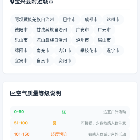
宝兴县附近城市
阿坝藏族羌族自治州
巴中市
成都市
达州市
德阳市
甘孜藏族自治州
广安市
广元市
乐山市
凉山彝族自治州
泸州市
眉山市
绵阳市
南充市
内江市
攀枝花市
遂宁市
宜宾市
自贡市
资阳市
空气质量等级说明
0-50
优
适宜户外活动
51-100
良
可接受，少数敏感人群注意
101-150
轻度污染
敏感人群减少户外活动