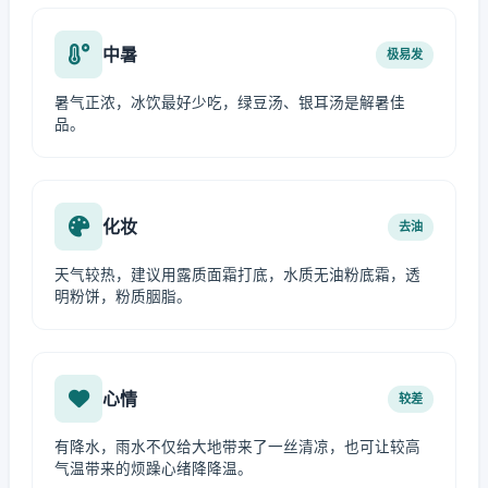
中暑
极易发
暑气正浓，冰饮最好少吃，绿豆汤、银耳汤是解暑佳
品。
化妆
去油
天气较热，建议用露质面霜打底，水质无油粉底霜，透
明粉饼，粉质胭脂。
心情
较差
有降水，雨水不仅给大地带来了一丝清凉，也可让较高
气温带来的烦躁心绪降降温。