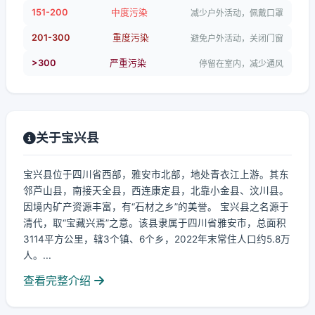
151-200
中度污染
减少户外活动，佩戴口罩
201-300
重度污染
避免户外活动，关闭门窗
>300
严重污染
停留在室内，减少通风
关于宝兴县
宝兴县位于四川省西部，雅安市北部，地处青衣江上游。其东
邻芦山县，南接天全县，西连康定县，北靠小金县、汶川县。
因境内矿产资源丰富，有“石材之乡”的美誉。 宝兴县之名源于
清代，取“宝藏兴焉”之意。该县隶属于四川省雅安市，总面积
3114平方公里，辖3个镇、6个乡，2022年末常住人口约5.8万
人。...
查看完整介绍