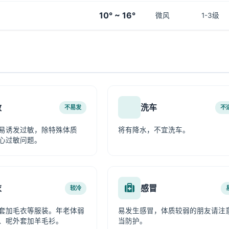
10° ~ 16°
微风
1-3级
敏
洗车
不易发
不
易诱发过敏，除特殊体质
将有降水，不宜洗车。
心过敏问题。
衣
感冒
较冷
套加毛衣等服装。年老体弱
易发生感冒，体质较弱的朋友请注
、呢外套加羊毛衫。
当防护。