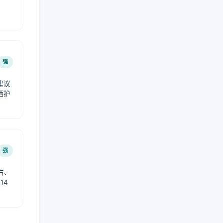
强
建议
晒护
强
右、
14