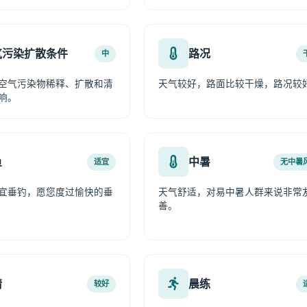
气污染扩散条件
路况
中
空气污染物稀释、扩散和清
天气较好，路面比较干燥，路况较
响。
鱼
中暑
适宜
无中暑
宜垂钓，愿您度过愉快的垂
天气舒适，对易中暑人群来说非常
善。
情
晨练
较好