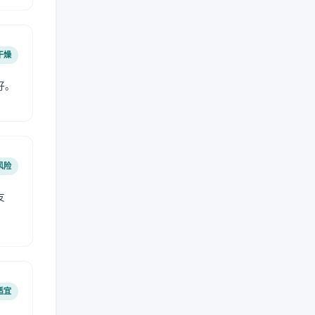
干燥
好。
风险
友
适宜