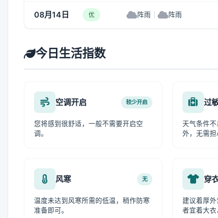
08月14日
阵雨
|
阵雨
优
今日生活指数
空调开启
过
较少开启
您将感到很舒适，一般不需要开启空
天气条件不
调。
外，无需担
风寒
穿
无
温度未达到风寒所需的低温，稍作防寒
建议着厚外
准备即可。
者宜着大衣