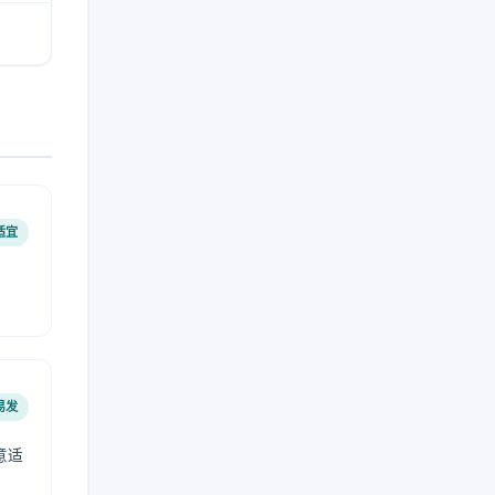
适宜
易发
意适