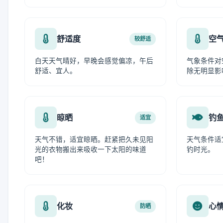
舒适度
空
较舒适
白天天气晴好，早晚会感觉偏凉，午后
气象条件对
舒适、宜人。
除无明显影
晾晒
钓
适宜
天气不错，适宜晾晒。赶紧把久未见阳
天气条件适
光的衣物搬出来吸收一下太阳的味道
钓时光。
吧！
化妆
心
防晒