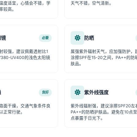
温度适宜，心情会不错，学
天气不错，空气清新。
率较高。
阳镜
防晒
必要
射较强，建议佩戴透射比1
属强紫外辐射天气，应加强防护，
380-UV400的浅色太阳镜
涂擦SPF在15-20之间，PA++的防
肤品。
通
紫外线强度
良好
路面干燥，交通气象条件良
紫外线辐射强，建议涂擦SPF20左
以正常行驶。
PA++的防晒护肤品。避免在10点至
点暴露于日光下。