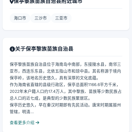
保亭黎族苗族自治县附近城市
海口市
三沙市
三亚市
关于保亭黎族苗族自治县
保亭黎族苗族自治县位于海南岛中南部，东接陵水县，南邻三
亚市，西连乐东县，北依五指山市和琼中县。其名称源于境内
保亭岭，该地名历史悠久，具有深厚的文化底蕴。
作为海南省直辖的县级行政区，保亭总面积1166.6平方千米，
2022年末户籍人口约17.4万人，其中黎族、苗族等少数民族占
总人口的近七成，是典型的少数民族聚居区。
保亭历史悠久，早在秦汉时期即有先民活动。唐宋时期属振州
管辖，明清...
查看更多介绍