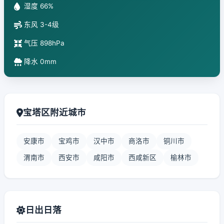
湿度 66%
东风 3-4级
气压 898hPa
降水 0mm
宝塔区附近城市
安康市
宝鸡市
汉中市
商洛市
铜川市
渭南市
西安市
咸阳市
西咸新区
榆林市
日出日落