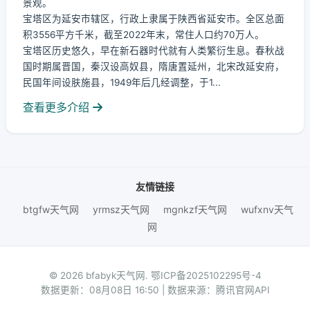
景观。
宝塔区为延安市辖区，行政上隶属于陕西省延安市。全区总面
积3556平方千米，截至2022年末，常住人口约70万人。
宝塔区历史悠久，早在新石器时代就有人类繁衍生息。春秋战
国时期属晋国，秦汉设高奴县，隋唐置延州，北宋改延安府，
民国年间设肤施县，1949年后几经调整，于1...
查看更多介绍
友情链接
btgfw天气网
yrmsz天气网
mgnkzf天气网
wufxnv天气
网
© 2026 bfabyk天气网.
鄂ICP备2025102295号-4
数据更新：08月08日 16:50 | 数据来源：腾讯官网API