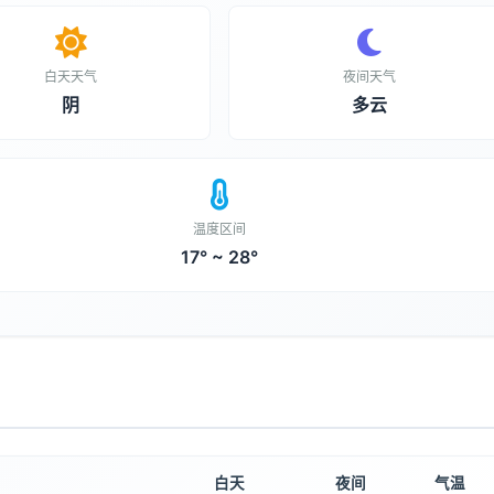
白天天气
夜间天气
阴
多云
温度区间
17° ~ 28°
白天
夜间
气温