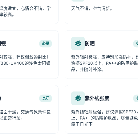
温度适宜，心情会不错，学
天气不错，空气清新。
率较高。
阳镜
防晒
必要
射较强，建议佩戴透射比1
紫外辐射极强，应特别加强防护，
380-UV400的浅色太阳镜
涂擦SPF20以上，PA++的防晒护
品，并随时补涂。
通
紫外线强度
良好
路面干燥，交通气象条件良
紫外线辐射极强，建议涂擦SPF20
以正常行驶。
上、PA++的防晒护肤品，尽量避
露于日光下。