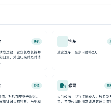
敏
洗车
易发
诱发过敏，宜穿长衣长裤并
适宜洗车，至少可维持2天
和口罩，外出归来时及时清
。
衣
感冒
舒适
较
T恤、衬衫加单裤等服装。
天气转凉，空气湿度较大，较易发
宜着针织长袖衬衫、马甲和
冒，体质较弱的朋友请注意适当防