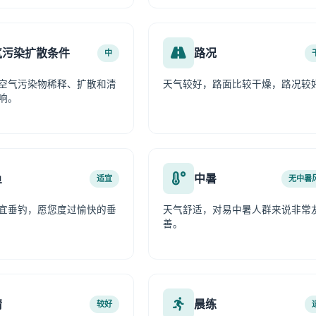
气污染扩散条件
路况
中
空气污染物稀释、扩散和清
天气较好，路面比较干燥，路况较
响。
鱼
中暑
适宜
无中暑
宜垂钓，愿您度过愉快的垂
天气舒适，对易中暑人群来说非常
善。
情
晨练
较好