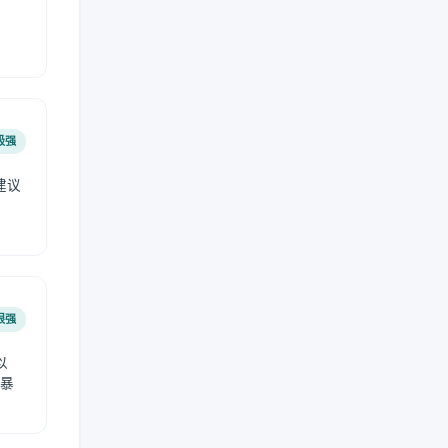
极强
建议
肤
很强
以
免暴