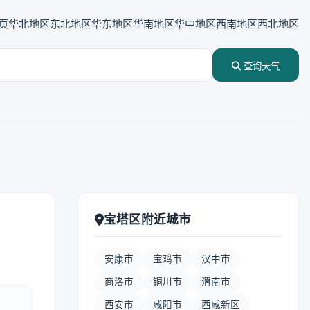
页
华北地区
东北地区
华东地区
华南地区
华中地区
西南地区
西北地区
查询天气
宝塔区附近城市
安康市
宝鸡市
汉中市
商洛市
铜川市
渭南市
西安市
咸阳市
西咸新区