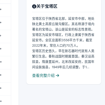
关于宝塔区
°
宝塔区位于陕西省北部，延安市中部，地处
°
陕北黄土高原丘陵沟壑区。其名称源于境内
著名的宝塔山，该山是延安的标志性景观。
宝塔区为延安市辖区，行政上隶属于陕西省
°
延安市。全区总面积3556平方千米，截至
2022年末，常住人口约70万人。
°
宝塔区历史悠久，早在新石器时代就有人类
繁衍生息。春秋战国时期属晋国，秦汉设高
奴县，隋唐置延州，北宋改延安府，民国年
°
间设肤施县，1949年后几经调整，于1...
查看完整介绍
°
°
°