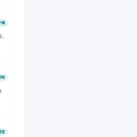
干燥
好。
风险
友
适宜