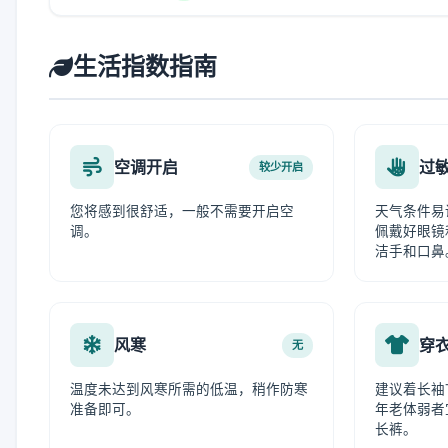
生活指数指南
空调开启
过
较少开启
您将感到很舒适，一般不需要开启空
天气条件易
调。
佩戴好眼镜
洁手和口鼻
风寒
穿
无
温度未达到风寒所需的低温，稍作防寒
建议着长袖
准备即可。
年老体弱者
长裤。