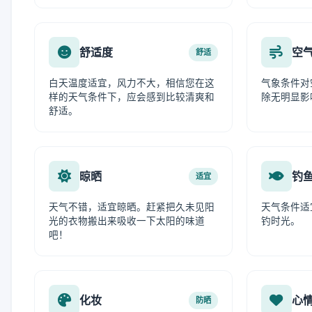
舒适度
空
舒适
白天温度适宜，风力不大，相信您在这
气象条件对
样的天气条件下，应会感到比较清爽和
除无明显影
舒适。
晾晒
钓
适宜
天气不错，适宜晾晒。赶紧把久未见阳
天气条件适
光的衣物搬出来吸收一下太阳的味道
钓时光。
吧！
化妆
心
防晒