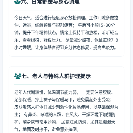
六、日常舒缓与身心调理
今日天气，适合进行轻度身心放松调理。工作间隙多做拉
伸、远眺，缓解颈椎与眼部疲劳； 午后可小憩15-30分
钟，提升下午精神状态。情绪上保持平和放松，听听轻音
乐、看看绿植，舒缓压力。 尽量减少熬夜，保证每晚7-8
小时睡眠，让身体器官得到充分休息修复，提高免疫力。
七、老人与特殊人群护理提示
老年人代谢较慢，体温调节能力弱， 一定要注意腰腹、
足部保暖，穿上袜子与保暖马甲，避免晨起外出受凉；
皮肤敏感人群今日减少刺激性化妆品使用，以基础保湿为
主； 有鼻炎、哮喘的人群，在风大、干燥环境下加强防
护，随身携带常用药物。 居家注意防滑，尤其是潮湿天
气，地面及时擦干，避免意外摔倒。