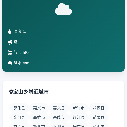
湿度 %
级
气压 hPa
降水 mm
宝山乡附近城市
彰化县
嘉义市
嘉义县
新竹市
花莲县
金门县
高雄市
基隆市
连江县
苗栗县
南投县
新北市
澎湖县
屏东县
台中市