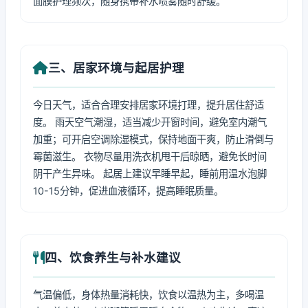
面膜护理频次，随身携带补水喷雾随时舒缓。
三、居家环境与起居护理
今日天气，适合合理安排居家环境打理，提升居住舒适
度。 雨天空气潮湿，适当减少开窗时间，避免室内潮气
加重；可开启空调除湿模式，保持地面干爽，防止滑倒与
霉菌滋生。 衣物尽量用洗衣机甩干后晾晒，避免长时间
阴干产生异味。 起居上建议早睡早起，睡前用温水泡脚
10-15分钟，促进血液循环，提高睡眠质量。
四、饮食养生与补水建议
气温偏低，身体热量消耗快，饮食以温热为主，多喝温