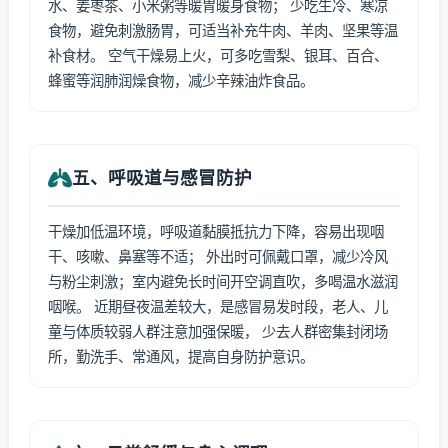
水、姜枣茶、小米粥等暖胃暖身食物； 少吃生冷、寒凉
食物，避免刺激肠胃，可适当补充牛肉、羊肉、坚果等温
补食材。 空气干燥易上火，可多吃雪梨、银耳、百合、
蜂蜜等润肺润燥食物，减少辛辣油炸食品。
五、呼吸道与感冒防护
干燥加低温环境，呼吸道黏膜抵抗力下降，容易出现咽
干、咳嗽、鼻塞等不适； 外出时可佩戴口罩，减少冷风
与粉尘刺激；室内避免长时间开空调直吹，多喝温水滋润
咽喉。 近期昼夜温差较大，是感冒易发时段，老人、儿
童与体质较弱人群注意加强保暖， 少去人群密集封闭场
所，勤洗手、常通风，提高自身防护意识。