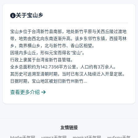
关于宝山乡
宝山乡位于台湾新竹县南部，地处新竹平原与关西丘陵过渡地
带，地势由西北向东南逐渐升高。该乡东邻竹东镇，西接芎林
乡，南界横山乡，北与新竹市、香山区相望。
因境内多山丘，形似元宝而得名“宝山”。
行政上隶属于台湾省新竹县管辖。
全乡总面积约为142.7356平方公里，人口约有3万余人。
其历史可追溯至清朝时期，当时已有汉人陆续迁入开垦定居。
日据时期，宝山地区被划归新竹州新竹...
查看更多介绍
友情链接
btgfw天气网
yrmsz天气网
mgnkzf天气网
wufxnv天气