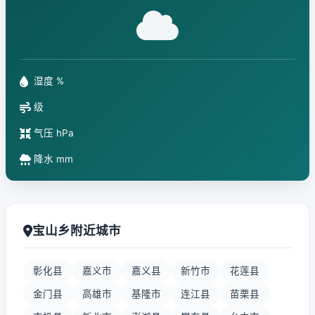
湿度 %
级
气压 hPa
降水 mm
宝山乡附近城市
彰化县
嘉义市
嘉义县
新竹市
花莲县
金门县
高雄市
基隆市
连江县
苗栗县