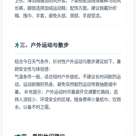
卫衣、薄羽绒服加防风外套，下装搭配加绒保暖裤与防风
长裤，脚部选择加绒运动鞋；配饰方面，建议佩戴针织
帽、围巾、手套，避免头部、颈部、手部受凉。
三、户外运动与散步
结合今日天气条件，针对性户外运动与散步建议如下，兼
顾安全性与体验感：
气温条件一般，适合短时户外放松，不建议长时间剧烈运
动，运动前做好热身，避免突然剧烈运动导致抽筋或中
暑。 补充提示：户外运动时尽量避开交通繁忙路段，选
择人流较少、环境安全的区域，随身携带少量纸巾、饮用
水，以备不时之需。