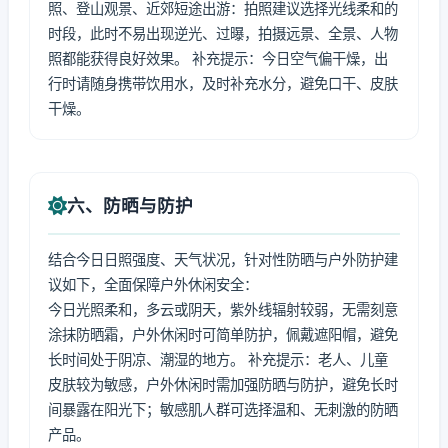
照、登山观景、近郊短途出游：拍照建议选择光线柔和的
时段，此时不易出现逆光、过曝，拍摄远景、全景、人物
照都能获得良好效果。 补充提示：今日空气偏干燥，出
行时请随身携带饮用水，及时补充水分，避免口干、皮肤
干燥。
六、防晒与防护
结合今日日照强度、天气状况，针对性防晒与户外防护建
议如下，全面保障户外休闲安全：
今日光照柔和，多云或阴天，紫外线辐射较弱，无需刻意
涂抹防晒霜，户外休闲时可简单防护，佩戴遮阳帽，避免
长时间处于阴凉、潮湿的地方。 补充提示：老人、儿童
皮肤较为敏感，户外休闲时需加强防晒与防护，避免长时
间暴露在阳光下；敏感肌人群可选择温和、无刺激的防晒
产品。