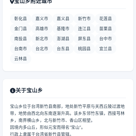
宝山乡附近城市
彰化县
嘉义市
嘉义县
新竹市
花莲县
金门县
高雄市
基隆市
连江县
苗栗县
南投县
新北市
澎湖县
屏东县
台中市
台南市
台北市
台东县
桃园县
宜兰县
云林县
关于宝山乡
宝山乡位于台湾新竹县南部，地处新竹平原与关西丘陵过渡地
带，地势由西北向东南逐渐升高。该乡东邻竹东镇，西接芎林
乡，南界横山乡，北与新竹市、香山区相望。
因境内多山丘，形似元宝而得名“宝山”。
行政上隶属于台湾省新竹县管辖。