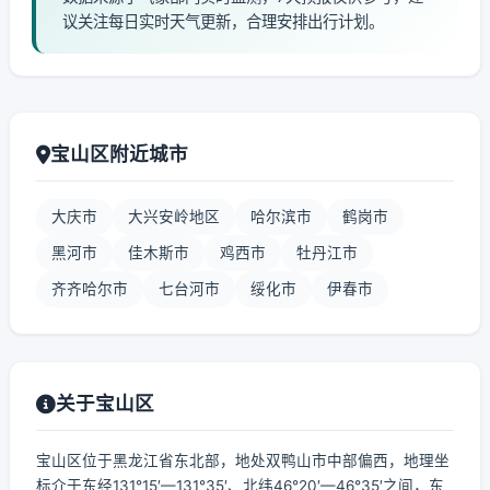
议关注每日实时天气更新，合理安排出行计划。
宝山区附近城市
大庆市
大兴安岭地区
哈尔滨市
鹤岗市
黑河市
佳木斯市
鸡西市
牡丹江市
齐齐哈尔市
七台河市
绥化市
伊春市
关于宝山区
宝山区位于黑龙江省东北部，地处双鸭山市中部偏西，地理坐
标介于东经131°15′—131°35′、北纬46°20′—46°35′之间，东