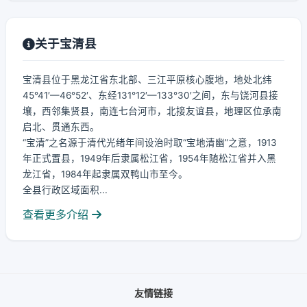
关于宝清县
宝清县位于黑龙江省东北部、三江平原核心腹地，地处北纬
45°41′—46°52′、东经131°12′—133°30′之间，东与饶河县接
壤，西邻集贤县，南连七台河市，北接友谊县，地理区位承南
启北、贯通东西。
“宝清”之名源于清代光绪年间设治时取“宝地清幽”之意，1913
年正式置县，1949年后隶属松江省，1954年随松江省并入黑
龙江省，1984年起隶属双鸭山市至今。
全县行政区域面积...
查看更多介绍
友情链接