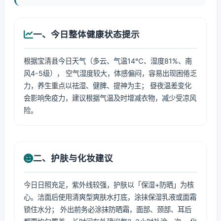
一、今日整体健康状态提示
根据宝清县今日天气（多云、气温14℃、湿度81%、南
风4-5级）， 空气湿度较大，体感偏闷，容易出现困倦乏
力，养生重点以祛湿、健脾、提神为主； 昼夜温差变化
会影响免疫力，建议根据气温及时增减衣物，减少受凉风
险。
二、护肤与化妆建议
今日日照充足，紫外线较强，护肤以「保湿+防晒」为核
心。洁面后使用清爽型爽肤水打底，涂抹保湿乳液或面霜
锁住水分； 外出前务必涂抹防晒霜，面部、颈部、耳后