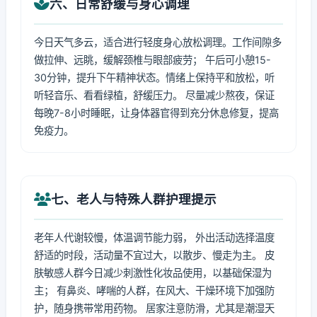
六、日常舒缓与身心调理
今日天气多云，适合进行轻度身心放松调理。工作间隙多
做拉伸、远眺，缓解颈椎与眼部疲劳； 午后可小憩15-
30分钟，提升下午精神状态。情绪上保持平和放松，听
听轻音乐、看看绿植，舒缓压力。 尽量减少熬夜，保证
每晚7-8小时睡眠，让身体器官得到充分休息修复，提高
免疫力。
七、老人与特殊人群护理提示
老年人代谢较慢，体温调节能力弱， 外出活动选择温度
舒适的时段，活动量不宜过大，以散步、慢走为主。 皮
肤敏感人群今日减少刺激性化妆品使用，以基础保湿为
主； 有鼻炎、哮喘的人群，在风大、干燥环境下加强防
护，随身携带常用药物。 居家注意防滑，尤其是潮湿天