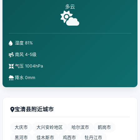
多云
湿度 81%
南风 4-5级
气压 1004hPa
降水 0mm
宝清县附近城市
大庆市
大兴安岭地区
哈尔滨市
鹤岗市
黑河市
佳木斯市
鸡西市
牡丹江市