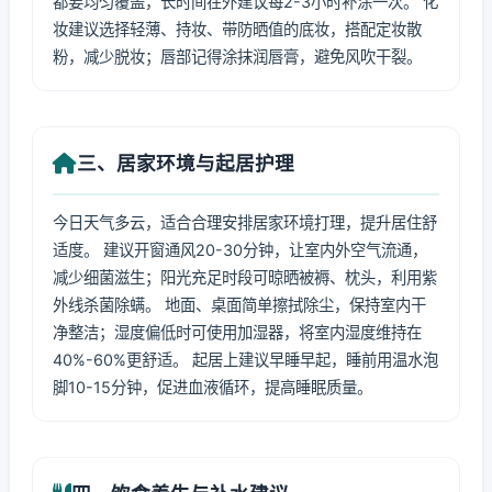
都要均匀覆盖，长时间在外建议每2-3小时补涂一次。 化
妆建议选择轻薄、持妆、带防晒值的底妆，搭配定妆散
粉，减少脱妆；唇部记得涂抹润唇膏，避免风吹干裂。
三、居家环境与起居护理
今日天气多云，适合合理安排居家环境打理，提升居住舒
适度。 建议开窗通风20-30分钟，让室内外空气流通，
减少细菌滋生；阳光充足时段可晾晒被褥、枕头，利用紫
外线杀菌除螨。 地面、桌面简单擦拭除尘，保持室内干
净整洁；湿度偏低时可使用加湿器，将室内湿度维持在
40%-60%更舒适。 起居上建议早睡早起，睡前用温水泡
脚10-15分钟，促进血液循环，提高睡眠质量。