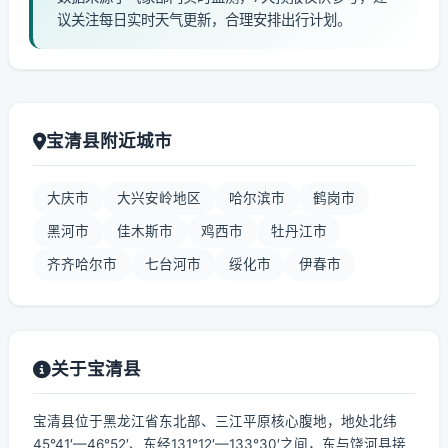
议关注每日实时天气更新，合理安排出行计划。
宝清县附近城市
大庆市
大兴安岭地区
哈尔滨市
鹤岗市
黑河市
佳木斯市
鸡西市
牡丹江市
齐齐哈尔市
七台河市
绥化市
伊春市
关于宝清县
宝清县位于黑龙江省东北部、三江平原核心腹地，地处北纬
45°41′—46°52′、东经131°12′—133°30′之间，东与饶河县接