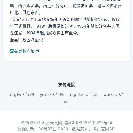
壤，西邻集贤县，南连七台河市，北接友谊县，地理区位承南
启北、贯通东西。
“宝清”之名源于清代光绪年间设治时取“宝地清幽”之意，1913
年正式置县，1949年后隶属松江省，1954年随松江省并入黑
龙江省，1984年起隶属双鸭山市至今。
全县行政区域面积...
查看更多介绍
友情链接
btgfw天气网
yrmsz天气网
mgnkzf天气网
wufxnv天气
网
© 2026 bfabyk天气网.
鄂ICP备2025102295号-4
数据更新：08月07日 21:20 | 数据来源：腾讯官网API