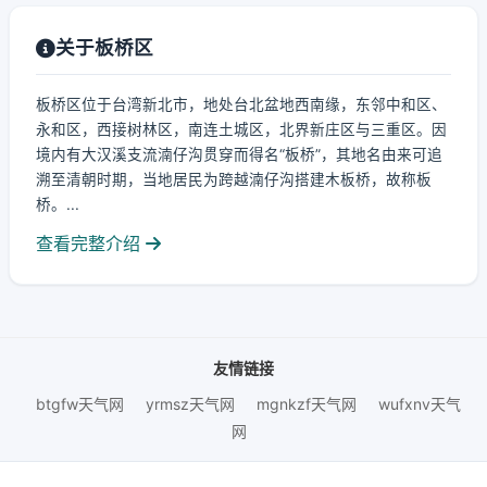
关于板桥区
板桥区位于台湾新北市，地处台北盆地西南缘，东邻中和区、
永和区，西接树林区，南连土城区，北界新庄区与三重区。因
境内有大汉溪支流湳仔沟贯穿而得名“板桥”，其地名由来可追
溯至清朝时期，当地居民为跨越湳仔沟搭建木板桥，故称板
桥。...
查看完整介绍
友情链接
btgfw天气网
yrmsz天气网
mgnkzf天气网
wufxnv天气
网