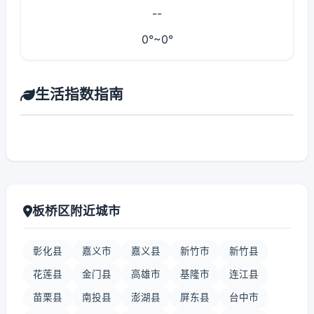
--
0°~0°
生活指数指南
板桥区附近城市
彰化县
嘉义市
嘉义县
新竹市
新竹县
花莲县
金门县
高雄市
基隆市
连江县
苗栗县
南投县
澎湖县
屏东县
台中市