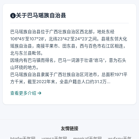
关于巴马瑶族自治县
巴马瑶族自治县位于广西壮族自治区西北部，地处东经
106°45′至107°28′，北纬23°42′至24°23′之间。县境东邻大化
瑶族自治县，南接平果市、田东县，西与百色市右江区相连，
北与东兰县毗邻。
因境内有巴马镇而得名，巴马一词源于壮语“岜马”，意为石头
山环绕的地方。
巴马瑶族自治县隶属于广西壮族自治区河池市，总面积1971平
方千米，截至2022年末，全县户籍总人口约31.2万...
查看更多介绍
友情链接
btgfw天气网
yrmsz天气网
mgnkzf天气网
wufxnv天气