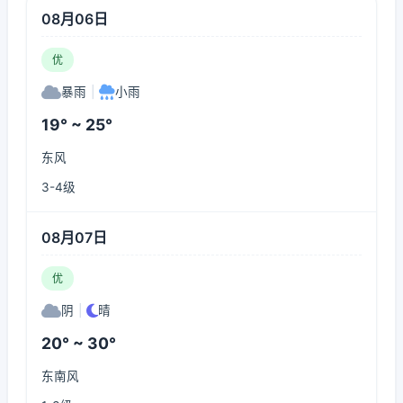
08月06日
优
暴雨
|
小雨
19° ~ 25°
东风
3-4级
08月07日
优
阴
|
晴
20° ~ 30°
东南风