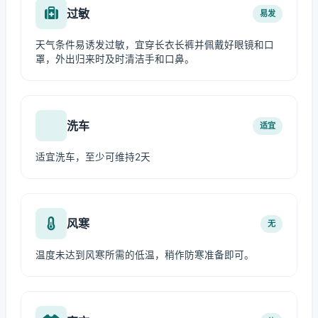
过敏
易发
天气条件易诱发过敏，宜穿长衣长裤并佩戴好眼镜和口
罩，外出归来时及时清洁手和口鼻。
洗车
适宜
适宜洗车，至少可维持2天
风寒
无
温度未达到风寒所需的低温，稍作防寒准备即可。