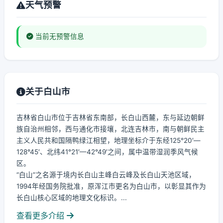
天气预警
当前无预警信息
关于白山市
吉林省白山市位于吉林省东南部，长白山西麓，东与延边朝鲜
族自治州相邻，西与通化市接壤，北连吉林市，南与朝鲜民主
主义人民共和国隔鸭绿江相望，地理坐标介于东经125°20′—
128°45′、北纬41°21′—42°49′之间，属中温带湿润季风气候
区。
“白山”之名源于境内长白山主峰白云峰及长白山天池区域，
1994年经国务院批准，原浑江市更名为白山市，以彰显其作为
长白山核心区域的地理文化标识。...
查看更多介绍