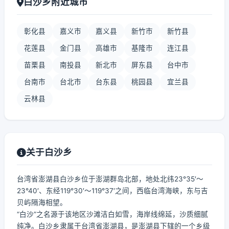
白沙乡附近城市
彰化县
嘉义市
嘉义县
新竹市
新竹县
花莲县
金门县
高雄市
基隆市
连江县
苗栗县
南投县
新北市
屏东县
台中市
台南市
台北市
台东县
桃园县
宜兰县
云林县
关于白沙乡
台湾省澎湖县白沙乡位于澎湖群岛北部，地处北纬23°35′～
23°40′、东经119°30′～119°37′之间，西临台湾海峡，东与吉
贝屿隔海相望。
“白沙”之名源于该地区沙滩洁白如雪，海岸线绵延，沙质细腻
纯净。白沙乡隶属于台湾省澎湖县，是澎湖县下辖的一个乡级