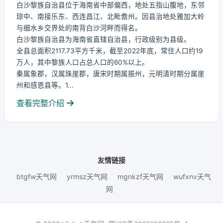
白沙黎族自治县位于海南省中部偏西，地处五指山腹地，东邻
琼中、南接乐东、西连昌江、北毗儋州。因县治地处雅加大岭
与细水乡交界处的南背白沙河畔而得名。
白沙黎族自治县为海南省直辖自治县，行政级别为县级。
全县总面积2117.73平方千米，截至2022年底，常住人口约19
万人，其中黎族人口占总人口的60%以上。
秦属象郡，汉属珠崖郡，唐宋时期属振州，元明清时期分属崖
州和感恩县等。1...
查看完整介绍
友情链接
btgfw天气网
yrmsz天气网
mgnkzf天气网
wufxnv天气
网