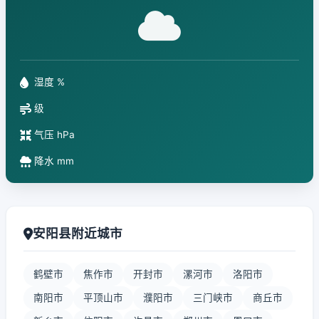
湿度 %
级
气压 hPa
降水 mm
安阳县附近城市
鹤壁市
焦作市
开封市
漯河市
洛阳市
南阳市
平顶山市
濮阳市
三门峡市
商丘市