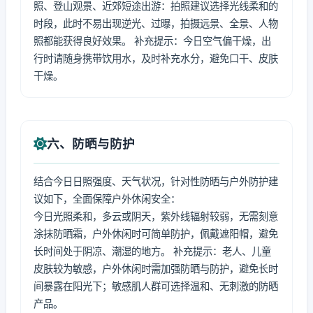
照、登山观景、近郊短途出游：拍照建议选择光线柔和的
时段，此时不易出现逆光、过曝，拍摄远景、全景、人物
照都能获得良好效果。 补充提示：今日空气偏干燥，出
行时请随身携带饮用水，及时补充水分，避免口干、皮肤
干燥。
六、防晒与防护
结合今日日照强度、天气状况，针对性防晒与户外防护建
议如下，全面保障户外休闲安全：
今日光照柔和，多云或阴天，紫外线辐射较弱，无需刻意
涂抹防晒霜，户外休闲时可简单防护，佩戴遮阳帽，避免
长时间处于阴凉、潮湿的地方。 补充提示：老人、儿童
皮肤较为敏感，户外休闲时需加强防晒与防护，避免长时
间暴露在阳光下；敏感肌人群可选择温和、无刺激的防晒
产品。