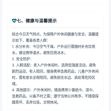
七、健康与温馨提示
结合今日天气特点，为保障户外休闲健康与安全，温馨提
示如下，覆盖各类人群：
1. 水分补充：今日空气干燥，户外出行需随时补充饮用
水，建议携带温水，避免饮用冰水；
2. 安全防护：
3. 人群适配：老人户外休闲时，选择低强度活动，避免
剧烈运动，有人陪同，随身携带急救药品；儿童户外休闲
时，需有家长全程陪同，避免前往水边、高处等危险区
域。
4. 其他提示：户外休闲时，随身携带少量纸巾、湿巾、
急救药品，以备不时之需；遵守当地公共秩序，不随意踩
踏草坪、丢弃垃圾，文明休闲。