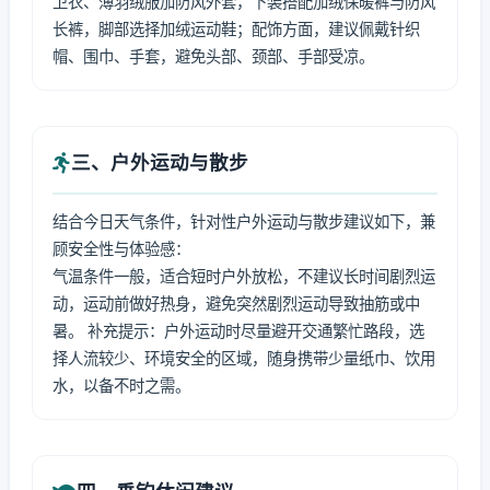
卫衣、薄羽绒服加防风外套，下装搭配加绒保暖裤与防风
长裤，脚部选择加绒运动鞋；配饰方面，建议佩戴针织
帽、围巾、手套，避免头部、颈部、手部受凉。
三、户外运动与散步
结合今日天气条件，针对性户外运动与散步建议如下，兼
顾安全性与体验感：
气温条件一般，适合短时户外放松，不建议长时间剧烈运
动，运动前做好热身，避免突然剧烈运动导致抽筋或中
暑。 补充提示：户外运动时尽量避开交通繁忙路段，选
择人流较少、环境安全的区域，随身携带少量纸巾、饮用
水，以备不时之需。