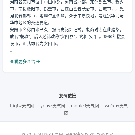
河南省安阳市位于中国中部，河南省北部，东邻鹤壁市、新乡
市，南接濮阳市、鹤壁市，西连山西省长治市、晋城市，北靠
河北省邯郸市。地理位置优越，处于中原腹地，是连接华北与
华中地区的交通要道。
安阳市名称由来已久，据《史记》记载，殷商时期在此建都，
故名“殷墟”。后因避讳改称“安阳县”，简称“安阳”。1986年撤县
设市，正式命名为安阳市。
...
查看更多介绍
友情链接
btgfw天气网
yrmsz天气网
mgnkzf天气网
wufxnv天气
网
© 2026 bfabyk天气网.
鄂ICP备2025102295号-4