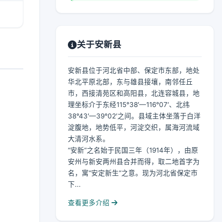
关于安新县
安新县位于河北省中部、保定市东部，地处
华北平原北部，东与雄县接壤，南邻任丘
市，西接清苑区和高阳县，北连容城县，地
理坐标介于东经115°38′—116°07′、北纬
38°43′—39°02′之间。县域主体坐落于白洋
淀腹地，地势低平，河淀交织，属海河流域
大清河水系。
“安新”之名始于民国三年（1914年），由原
安州与新安两州县合并而得，取二地首字为
名，寓“安定新生”之意。现为河北省保定市
下...
查看更多介绍