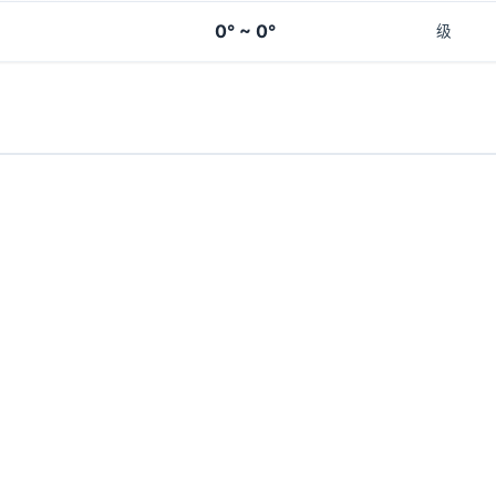
0° ~ 0°
级