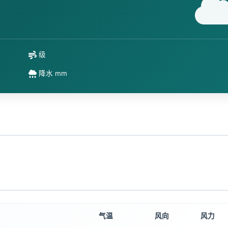
级
降水 mm
气温
风向
风力