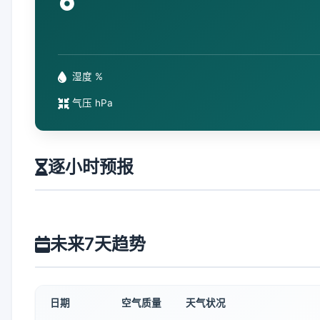
°
湿度 %
气压 hPa
逐小时预报
未来7天趋势
日期
空气质量
天气状况