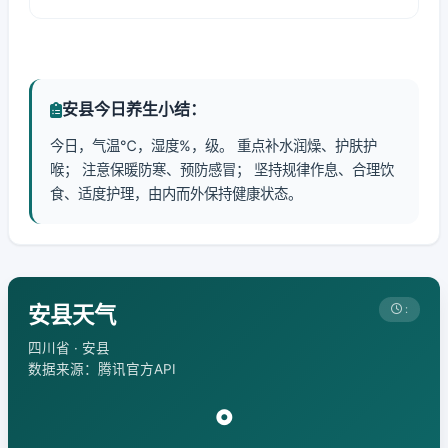
安县今日养生小结：
今日，气温℃，湿度%，级。 重点补水润燥、护肤护
喉； 注意保暖防寒、预防感冒； 坚持规律作息、合理饮
食、适度护理，由内而外保持健康状态。
安县天气
:
四川省 · 安县
数据来源：腾讯官方API
°