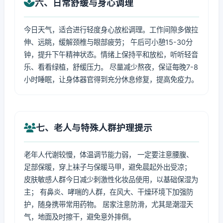
六、日常舒缓与身心调理
今日天气，适合进行轻度身心放松调理。工作间隙多做拉
伸、远眺，缓解颈椎与眼部疲劳； 午后可小憩15-30分
钟，提升下午精神状态。情绪上保持平和放松，听听轻音
乐、看看绿植，舒缓压力。 尽量减少熬夜，保证每晚7-8
小时睡眠，让身体器官得到充分休息修复，提高免疫力。
七、老人与特殊人群护理提示
老年人代谢较慢，体温调节能力弱， 一定要注意腰腹、
足部保暖，穿上袜子与保暖马甲，避免晨起外出受凉；
皮肤敏感人群今日减少刺激性化妆品使用，以基础保湿为
主； 有鼻炎、哮喘的人群，在风大、干燥环境下加强防
护，随身携带常用药物。 居家注意防滑，尤其是潮湿天
气，地面及时擦干，避免意外摔倒。