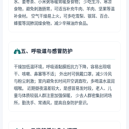
水、姜枣茶、小米粥等暖胃暖身食物； 少吃生冷、寒凉
食物，避免刺激肠胃，可适当补充牛肉、羊肉、坚果等温
补食材。 空气干燥易上火，可多吃雪梨、银耳、百合、
蜂蜜等润肺润燥食物，减少辛辣油炸食品。
五、呼吸道与感冒防护
干燥加低温环境，呼吸道黏膜抵抗力下降，容易出现咽
干、咳嗽、鼻塞等不适； 外出时可佩戴口罩，减少冷风
与粉尘刺激；室内避免长时间开空调直吹，多喝温水滋润
咽喉。 近期昼夜温差较大，是感冒易发时段，老人、儿
童与体质较弱人群注意加强保暖， 少去人群密集封闭场
所，勤洗手、常通风，提高自身防护意识。