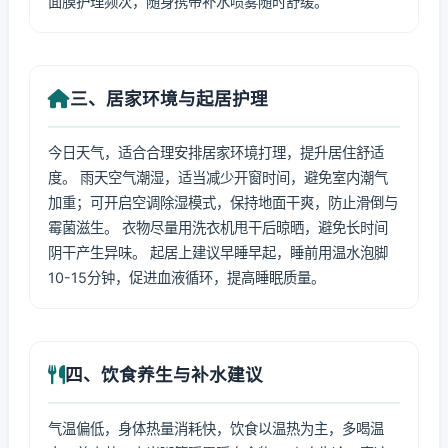
面膜护理频次，随身携带补水喷雾随时舒缓。
三、居家环境与起居护理
今日天气，适合合理安排居家环境打理，提升居住舒适
度。 雨天空气潮湿，适当减少开窗时间，避免室内潮气
加重；可开启空调除湿模式，保持地面干爽，防止滑倒与
霉菌滋生。 衣物尽量用洗衣机甩干后晾晒，避免长时间
阴干产生异味。 起居上建议早睡早起，睡前用温水泡脚
10-15分钟，促进血液循环，提高睡眠质量。
四、饮食养生与补水建议
气温偏低，身体热量消耗快，饮食以温热为主，多喝温