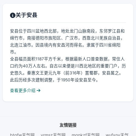
关于安县
安县位于四川盆地西北部，地处龙门山脉南段，东邻罗江县和
绵竹市，南接德阳市旌阳区、广汉市，西靠北川羌族自治县，
北连江油市。因县境内有安昌河而得名。隶属于四川省绵阳
市。
全县幅员面积1187平方千米，根据最新人口普查数据，常住人
口约为40万人左右。自古以来便是川西北地区的重要门户，历
史悠久。秦惠文王更元九年（前316年）置蜀郡，安县属之。
此后历经多次建制调整，于1950年设安县至今。
查看更多介绍
友情链接
btgfw天气网
yrmsz天气网
mgnkzf天气网
wufxnv天气