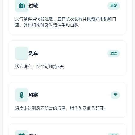
过敏
易发
天气条件易诱发过敏，宜穿长衣长裤并佩戴好眼镜和口
罩，外出归来时及时清洁手和口鼻。
洗车
适宜
适宜洗车，至少可维持5天
风寒
无
温度未达到风寒所需的低温，稍作防寒准备即可。