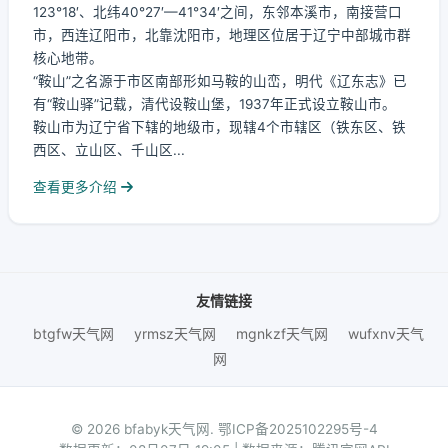
123°18′、北纬40°27′—41°34′之间，东邻本溪市，南接营口
市，西连辽阳市，北靠沈阳市，地理区位居于辽宁中部城市群
核心地带。
“鞍山”之名源于市区南部形如马鞍的山峦，明代《辽东志》已
有“鞍山驿”记载，清代设鞍山堡，1937年正式设立鞍山市。
鞍山市为辽宁省下辖的地级市，现辖4个市辖区（铁东区、铁
西区、立山区、千山区...
查看更多介绍
友情链接
btgfw天气网
yrmsz天气网
mgnkzf天气网
wufxnv天气
网
© 2026 bfabyk天气网.
鄂ICP备2025102295号-4