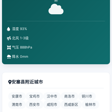
湿度 93%
北风 1-3级
气压 888hPa
降水 0mm
安塞县附近城市
安康市
宝鸡市
汉中市
商洛市
铜川市
渭南市
西安市
咸阳市
西咸新区
榆林市