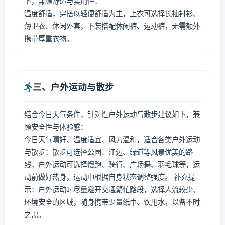
下，兼顾舒适与实用性：
温度舒适，穿搭以轻便舒适为主，上衣可选择长袖衬衫、
薄卫衣、休闲外套，下装搭配休闲裤、运动裤，无需额外
携带厚重衣物。
三、户外运动与散步
结合今日天气条件，针对性户外运动与散步建议如下，兼
顾安全性与体验感：
今日天气晴好、温度适宜、风力温和，适合各类户外运动
与散步：散步可选择公园、江边、绿道等风景优美的路
线，户外运动可选择慢跑、骑行、广场舞、羽毛球等，运
动前做好热身，运动中根据自身状态调整强度。 补充提
示：户外运动时尽量避开交通繁忙路段，选择人流较少、
环境安全的区域，随身携带少量纸巾、饮用水，以备不时
之需。