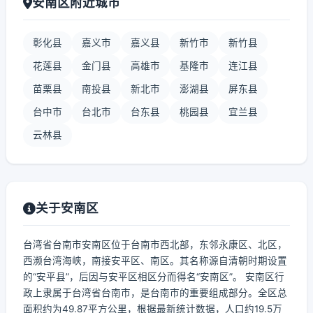
安南区附近城市
彰化县
嘉义市
嘉义县
新竹市
新竹县
花莲县
金门县
高雄市
基隆市
连江县
苗栗县
南投县
新北市
澎湖县
屏东县
台中市
台北市
台东县
桃园县
宜兰县
云林县
关于安南区
台湾省台南市安南区位于台南市西北部，东邻永康区、北区，
西濒台湾海峡，南接安平区、南区。其名称源自清朝时期设置
的“安平县”，后因与安平区相区分而得名“安南区”。 安南区行
政上隶属于台湾省台南市，是台南市的重要组成部分。全区总
面积约为49.87平方公里，根据最新统计数据，人口约19.5万