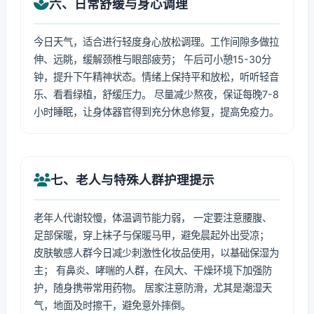
六、日常舒缓与身心调理
今日天气，适合进行轻度身心放松调理。工作间隙多做拉
伸、远眺，缓解颈椎与眼部疲劳； 午后可小憩15-30分
钟，提升下午精神状态。情绪上保持平和放松，听听轻音
乐、看看绿植，舒缓压力。 尽量减少熬夜，保证每晚7-8
小时睡眠，让身体器官得到充分休息修复，提高免疫力。
七、老人与特殊人群护理提示
老年人代谢较慢，体温调节能力弱， 一定要注意腰腹、
足部保暖，穿上袜子与保暖马甲，避免晨起外出受凉；
皮肤敏感人群今日减少刺激性化妆品使用，以基础保湿为
主； 有鼻炎、哮喘的人群，在风大、干燥环境下加强防
护，随身携带常用药物。 居家注意防滑，尤其是潮湿天
气，地面及时擦干，避免意外摔倒。