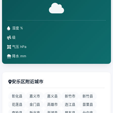
湿度 %
级
气压 hPa
降水 mm
安乐区附近城市
彰化县
嘉义市
嘉义县
新竹市
新竹县
花莲县
金门县
高雄市
连江县
苗栗县
南投县
新北市
澎湖县
屏东县
台中市