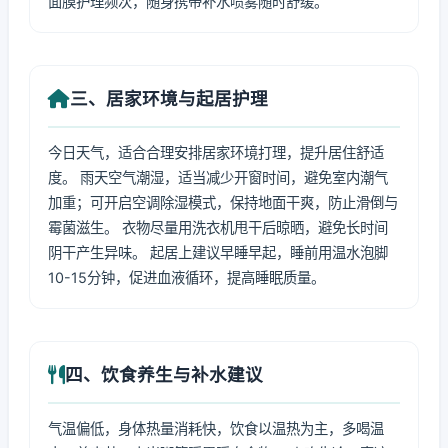
面膜护理频次，随身携带补水喷雾随时舒缓。
三、居家环境与起居护理
今日天气，适合合理安排居家环境打理，提升居住舒适
度。 雨天空气潮湿，适当减少开窗时间，避免室内潮气
加重；可开启空调除湿模式，保持地面干爽，防止滑倒与
霉菌滋生。 衣物尽量用洗衣机甩干后晾晒，避免长时间
阴干产生异味。 起居上建议早睡早起，睡前用温水泡脚
10-15分钟，促进血液循环，提高睡眠质量。
四、饮食养生与补水建议
气温偏低，身体热量消耗快，饮食以温热为主，多喝温