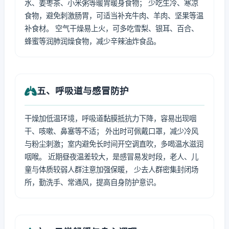
水、姜枣茶、小米粥等暖胃暖身食物； 少吃生冷、寒凉
食物，避免刺激肠胃，可适当补充牛肉、羊肉、坚果等温
补食材。 空气干燥易上火，可多吃雪梨、银耳、百合、
蜂蜜等润肺润燥食物，减少辛辣油炸食品。
五、呼吸道与感冒防护
干燥加低温环境，呼吸道黏膜抵抗力下降，容易出现咽
干、咳嗽、鼻塞等不适； 外出时可佩戴口罩，减少冷风
与粉尘刺激；室内避免长时间开空调直吹，多喝温水滋润
咽喉。 近期昼夜温差较大，是感冒易发时段，老人、儿
童与体质较弱人群注意加强保暖， 少去人群密集封闭场
所，勤洗手、常通风，提高自身防护意识。