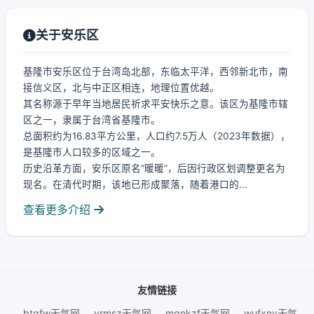
关于安乐区
基隆市安乐区位于台湾岛北部，东临太平洋，西邻新北市，南
接信义区，北与中正区相连，地理位置优越。
其名称源于早年当地居民祈求平安快乐之意。该区为基隆市辖
区之一，隶属于台湾省基隆市。
总面积约为16.83平方公里，人口约7.5万人（2023年数据），
是基隆市人口较多的区域之一。
历史沿革方面，安乐区原名“暖暖”，后因行政区划调整更名为
现名。在清代时期，该地已形成聚落，随着港口的...
查看更多介绍
友情链接
btgfw天气网
yrmsz天气网
mgnkzf天气网
wufxnv天气