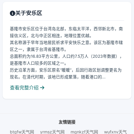
关于安乐区
基隆市安乐区位于台湾岛北部，东临太平洋，西邻新北市，南
接信义区，北与中正区相连，地理位置优越。
其名称源于早年当地居民祈求平安快乐之意。该区为基隆市辖
区之一，隶属于台湾省基隆市。
总面积约为16.83平方公里，人口约7.5万人（2023年数据），
是基隆市人口较多的区域之一。
历史沿革方面，安乐区原名“暖暖”，后因行政区划调整更名为
现名。在清代时期，该地已形成聚落，随着港口的...
查看完整介绍
友情链接
btgfw天气网
yrmsz天气网
mgnkzf天气网
wufxnv天气