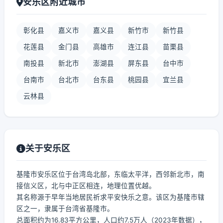
安乐区附近城市
彰化县
嘉义市
嘉义县
新竹市
新竹县
花莲县
金门县
高雄市
连江县
苗栗县
南投县
新北市
澎湖县
屏东县
台中市
台南市
台北市
台东县
桃园县
宜兰县
云林县
关于安乐区
基隆市安乐区位于台湾岛北部，东临太平洋，西邻新北市，南
接信义区，北与中正区相连，地理位置优越。
其名称源于早年当地居民祈求平安快乐之意。该区为基隆市辖
区之一，隶属于台湾省基隆市。
总面积约为16.83平方公里，人口约7.5万人（2023年数据），