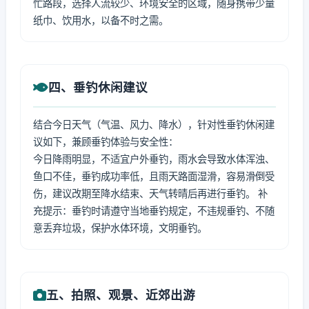
忙路段，选择人流较少、环境安全的区域，随身携带少量
纸巾、饮用水，以备不时之需。
四、垂钓休闲建议
结合今日天气（气温、风力、降水），针对性垂钓休闲建
议如下，兼顾垂钓体验与安全性：
今日降雨明显，不适宜户外垂钓，雨水会导致水体浑浊、
鱼口不佳，垂钓成功率低，且雨天路面湿滑，容易滑倒受
伤，建议改期至降水结束、天气转晴后再进行垂钓。 补
充提示：垂钓时请遵守当地垂钓规定，不违规垂钓、不随
意丢弃垃圾，保护水体环境，文明垂钓。
五、拍照、观景、近郊出游