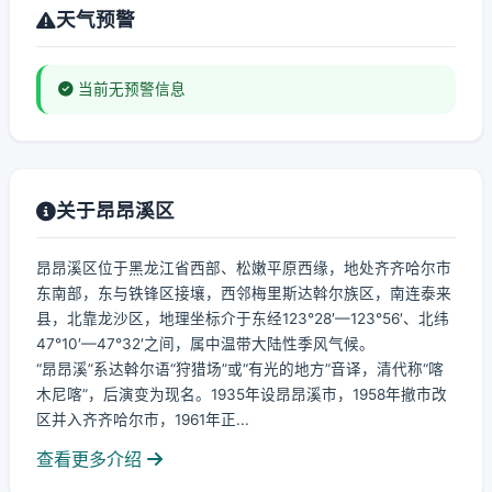
天气预警
当前无预警信息
关于昂昂溪区
昂昂溪区位于黑龙江省西部、松嫩平原西缘，地处齐齐哈尔市
东南部，东与铁锋区接壤，西邻梅里斯达斡尔族区，南连泰来
县，北靠龙沙区，地理坐标介于东经123°28′—123°56′、北纬
47°10′—47°32′之间，属中温带大陆性季风气候。
“昂昂溪”系达斡尔语“狩猎场”或“有光的地方”音译，清代称“喀
木尼喀”，后演变为现名。1935年设昂昂溪市，1958年撤市改
区并入齐齐哈尔市，1961年正...
查看更多介绍