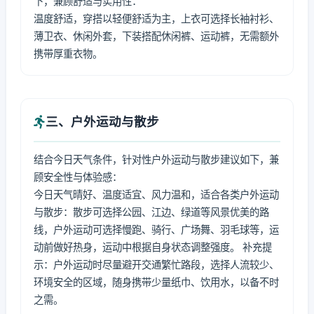
下，兼顾舒适与实用性：
温度舒适，穿搭以轻便舒适为主，上衣可选择长袖衬衫、
薄卫衣、休闲外套，下装搭配休闲裤、运动裤，无需额外
携带厚重衣物。
三、户外运动与散步
结合今日天气条件，针对性户外运动与散步建议如下，兼
顾安全性与体验感：
今日天气晴好、温度适宜、风力温和，适合各类户外运动
与散步：散步可选择公园、江边、绿道等风景优美的路
线，户外运动可选择慢跑、骑行、广场舞、羽毛球等，运
动前做好热身，运动中根据自身状态调整强度。 补充提
示：户外运动时尽量避开交通繁忙路段，选择人流较少、
环境安全的区域，随身携带少量纸巾、饮用水，以备不时
之需。