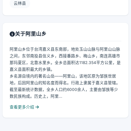
云林县
关于阿里山乡
阿里山乡位于台湾嘉义县东南部，地处玉山山脉与阿里山山脉
之间，东邻南投县信义乡，西接番路乡、梅山乡，南连高雄市
那玛夏区，北靠水里乡。全乡总面积达1182.354平方公里，是
嘉义县面积最大的乡镇。
乡名源自境内的著名山岳——阿里山，该地区原为邹族世居
地，后因阿里山的知名度而得名。行政上隶属于嘉义县管辖。
截至最新统计数据，全乡人口约6000余人，主要由邹族等少
数民族构成。历史上，阿里...
查看更多介绍