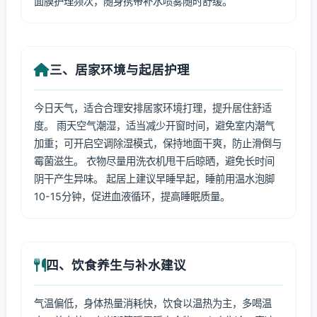
面膜护理频次，随身携带补水喷雾随时舒缓。
三、居家环境与起居护理
今日天气，适合合理安排居家环境打理，提升居住舒适
度。 雨天空气潮湿，适当减少开窗时间，避免室内潮气
加重；可开启空调除湿模式，保持地面干爽，防止滑倒与
霉菌滋生。 衣物尽量用洗衣机甩干后晾晒，避免长时间
阴干产生异味。 起居上建议早睡早起，睡前用温水泡脚
10-15分钟，促进血液循环，提高睡眠质量。
四、饮食养生与补水建议
气温偏低，身体热量消耗快，饮食以温热为主，多喝温