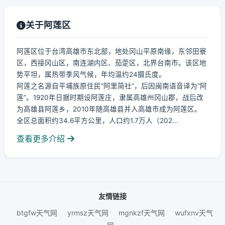
关于阿莲区
阿莲区位于台湾高雄市东北部，地处冈山平原南缘，东邻田寮
区，西接冈山区，南连湖内区、茄萣区，北界台南市。该区地
势平坦，属热带季风气候，年均温约24摄氏度。
阿莲之名源自平埔族原住民“阿里简社”，后因闽南语音译为“阿
莲”。1920年日据时期设阿莲庄，隶属高雄州冈山郡，战后改
为高雄县阿莲乡，2010年随高雄县并入高雄市成为阿莲区。
全区总面积约34.6平方公里，人口约1.7万人（202...
查看更多介绍
友情链接
btgfw天气网
yrmsz天气网
mgnkzf天气网
wufxnv天气