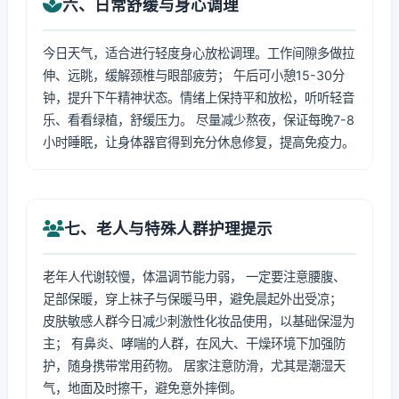
六、日常舒缓与身心调理
今日天气，适合进行轻度身心放松调理。工作间隙多做拉
伸、远眺，缓解颈椎与眼部疲劳； 午后可小憩15-30分
钟，提升下午精神状态。情绪上保持平和放松，听听轻音
乐、看看绿植，舒缓压力。 尽量减少熬夜，保证每晚7-8
小时睡眠，让身体器官得到充分休息修复，提高免疫力。
七、老人与特殊人群护理提示
老年人代谢较慢，体温调节能力弱， 一定要注意腰腹、
足部保暖，穿上袜子与保暖马甲，避免晨起外出受凉；
皮肤敏感人群今日减少刺激性化妆品使用，以基础保湿为
主； 有鼻炎、哮喘的人群，在风大、干燥环境下加强防
护，随身携带常用药物。 居家注意防滑，尤其是潮湿天
气，地面及时擦干，避免意外摔倒。