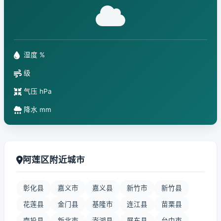
湿度 %
级
气压 hPa
降水 mm
阿莲区附近城市
彰化县
嘉义市
嘉义县
新竹市
新竹县
花莲县
金门县
基隆市
连江县
苗栗县
南投县
新北市
澎湖县
屏东县
台中市