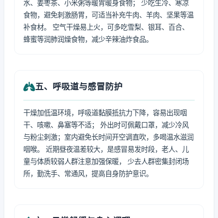
水、姜枣茶、小米粥等暖胃暖身食物； 少吃生冷、寒凉
食物，避免刺激肠胃，可适当补充牛肉、羊肉、坚果等温
补食材。 空气干燥易上火，可多吃雪梨、银耳、百合、
蜂蜜等润肺润燥食物，减少辛辣油炸食品。
五、呼吸道与感冒防护
干燥加低温环境，呼吸道黏膜抵抗力下降，容易出现咽
干、咳嗽、鼻塞等不适； 外出时可佩戴口罩，减少冷风
与粉尘刺激；室内避免长时间开空调直吹，多喝温水滋润
咽喉。 近期昼夜温差较大，是感冒易发时段，老人、儿
童与体质较弱人群注意加强保暖， 少去人群密集封闭场
所，勤洗手、常通风，提高自身防护意识。