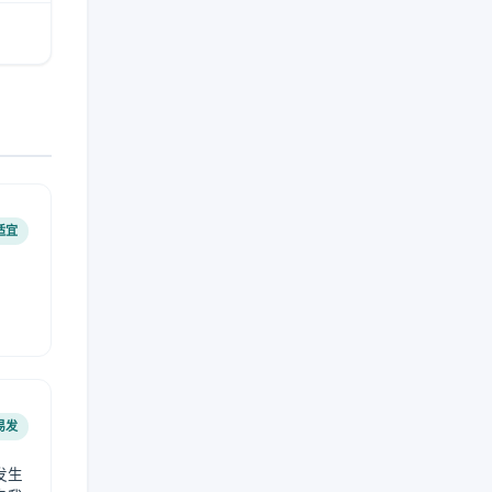
适宜
易发
发生