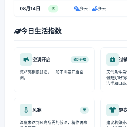
08月14日
多云
|
多云
优
今日生活指数
空调开启
过
较少开启
您将感到很舒适，一般不需要开启空
天气条件易
调。
佩戴好眼镜
洁手和口鼻
风寒
穿
无
温度未达到风寒所需的低温，稍作防寒
建议着薄外