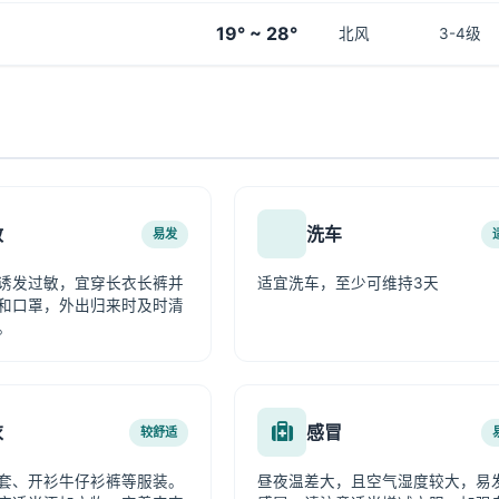
19° ~ 28°
北风
3-4级
敏
洗车
易发
诱发过敏，宜穿长衣长裤并
适宜洗车，至少可维持3天
和口罩，外出归来时及时清
。
衣
感冒
较舒适
套、开衫牛仔衫裤等服装。
昼夜温差大，且空气湿度较大，易