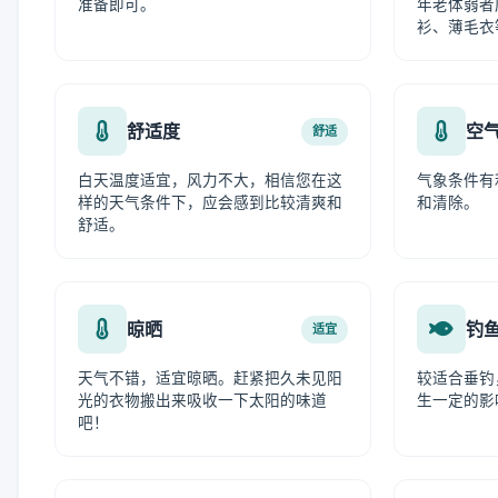
准备即可。
年老体弱者
衫、薄毛衣
舒适度
空
舒适
白天温度适宜，风力不大，相信您在这
气象条件有
样的天气条件下，应会感到比较清爽和
和清除。
舒适。
晾晒
钓
适宜
天气不错，适宜晾晒。赶紧把久未见阳
较适合垂钓
光的衣物搬出来吸收一下太阳的味道
生一定的影
吧！