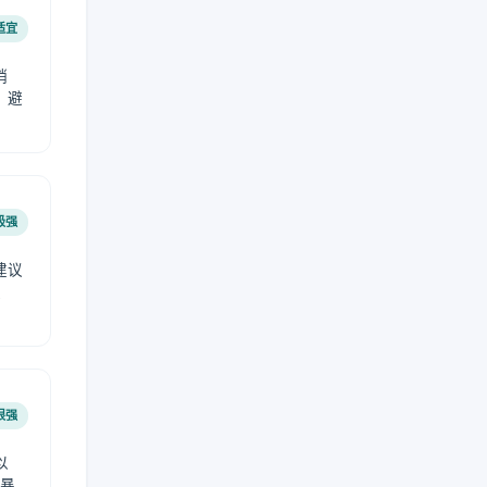
适宜
稍
，避
极强
建议
肤
很强
以
免暴