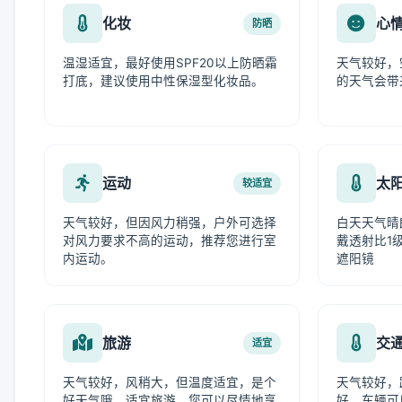
化妆
心
防晒
温湿适宜，最好使用SPF20以上防晒霜
天气较好，
打底，建议使用中性保湿型化妆品。
的天气会带
运动
太
较适宜
天气较好，但因风力稍强，户外可选择
白天天气晴
对风力要求不高的运动，推荐您进行室
戴透射比1级
内运动。
遮阳镜
旅游
交
适宜
天气较好，风稍大，但温度适宜，是个
天气较好，
好天气哦。适宜旅游，您可以尽情地享
好，车辆可