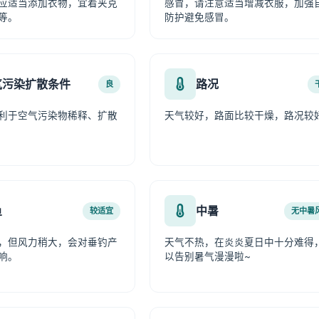
应适当添加衣物，宜着夹克
感冒，请注意适当增减衣服，加强
等。
防护避免感冒。
气污染扩散条件
路况
良
利于空气污染物稀释、扩散
天气较好，路面比较干燥，路况较
鱼
中暑
较适宜
无中暑
，但风力稍大，会对垂钓产
天气不热，在炎炎夏日中十分难得
响。
以告别暑气漫漫啦~