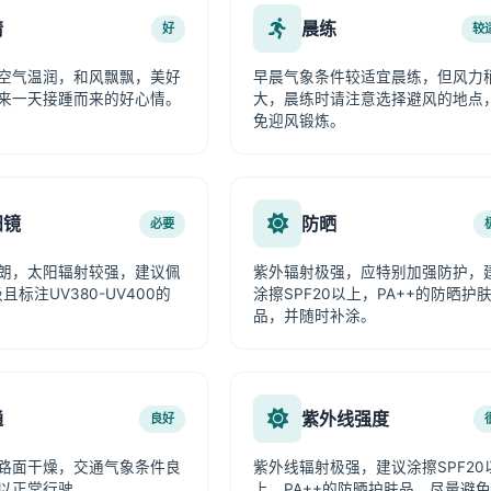
情
晨练
好
较
空气温润，和风飘飘，美好
早晨气象条件较适宜晨练，但风力
来一天接踵而来的好心情。
大，晨练时请注意选择避风的地点
免迎风锻炼。
阳镜
防晒
必要
朗，太阳辐射较强，建议佩
紫外辐射极强，应特别加强防护，
且标注UV380-UV400的
涂擦SPF20以上，PA++的防晒护
品，并随时补涂。
通
紫外线强度
良好
路面干燥，交通气象条件良
紫外线辐射极强，建议涂擦SPF20
以正常行驶。
上、PA++的防晒护肤品，尽量避