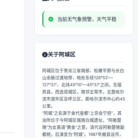
当前无气象预警，天气平稳
关于阿城区
阿城区位于黑龙江省南部、松嫩平原与长白
山余脉过渡地带，地处东经126°53′—
127°37′、北纬45°10′—45°37′之间，东接
宾县，西连双城区，南邻五常市，北靠哈尔
滨市道外区及呼兰区，距哈尔滨市中心约45
公里。
“阿城”之名源于金代皇都“上京会宁府”，其
治所位于今阿城区城南白城遗址，“阿勒楚
喀”为女真语“黄金”之意，清代设阿勒楚喀副
都统，后演变为“阿城”。1987年撤县设市，