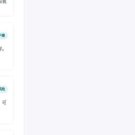
自我
干燥
好。
风险
，可