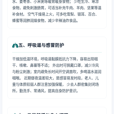
水、姜枣茶、小米粥等暖胃暖身食物； 少吃生冷、寒凉
食物，避免刺激肠胃，可适当补充牛肉、羊肉、坚果等温
补食材。 空气干燥易上火，可多吃雪梨、银耳、百合、
蜂蜜等润肺润燥食物，减少辛辣油炸食品。
五、呼吸道与感冒防护
干燥加低温环境，呼吸道黏膜抵抗力下降，容易出现咽
干、咳嗽、鼻塞等不适； 外出时可佩戴口罩，减少冷风
与粉尘刺激；室内避免长时间开空调直吹，多喝温水滋润
咽喉。 近期昼夜温差较大，是感冒易发时段，老人、儿
童与体质较弱人群注意加强保暖， 少去人群密集封闭场
所，勤洗手、常通风，提高自身防护意识。