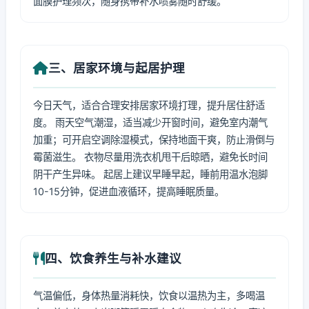
面膜护理频次，随身携带补水喷雾随时舒缓。
三、居家环境与起居护理
今日天气，适合合理安排居家环境打理，提升居住舒适
度。 雨天空气潮湿，适当减少开窗时间，避免室内潮气
加重；可开启空调除湿模式，保持地面干爽，防止滑倒与
霉菌滋生。 衣物尽量用洗衣机甩干后晾晒，避免长时间
阴干产生异味。 起居上建议早睡早起，睡前用温水泡脚
10-15分钟，促进血液循环，提高睡眠质量。
四、饮食养生与补水建议
气温偏低，身体热量消耗快，饮食以温热为主，多喝温