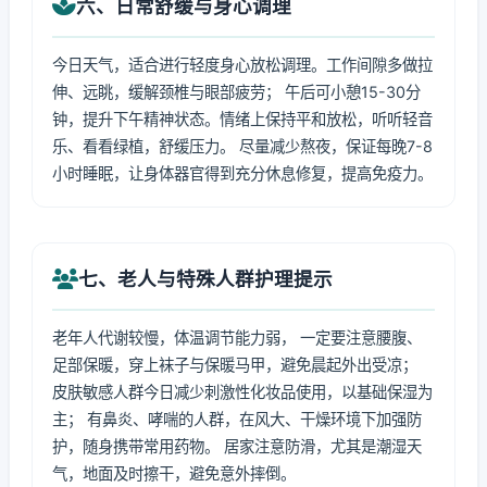
六、日常舒缓与身心调理
今日天气，适合进行轻度身心放松调理。工作间隙多做拉
伸、远眺，缓解颈椎与眼部疲劳； 午后可小憩15-30分
钟，提升下午精神状态。情绪上保持平和放松，听听轻音
乐、看看绿植，舒缓压力。 尽量减少熬夜，保证每晚7-8
小时睡眠，让身体器官得到充分休息修复，提高免疫力。
七、老人与特殊人群护理提示
老年人代谢较慢，体温调节能力弱， 一定要注意腰腹、
足部保暖，穿上袜子与保暖马甲，避免晨起外出受凉；
皮肤敏感人群今日减少刺激性化妆品使用，以基础保湿为
主； 有鼻炎、哮喘的人群，在风大、干燥环境下加强防
护，随身携带常用药物。 居家注意防滑，尤其是潮湿天
气，地面及时擦干，避免意外摔倒。