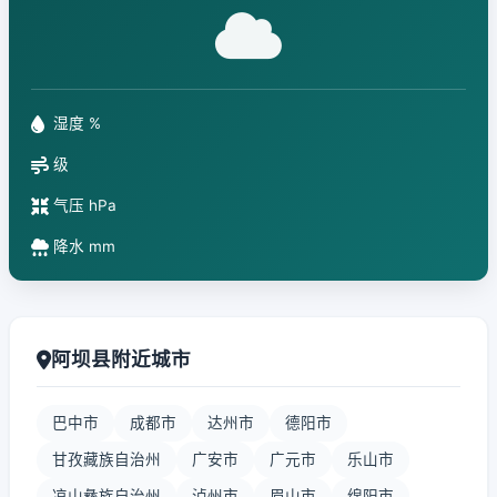
湿度 %
级
气压 hPa
降水 mm
阿坝县附近城市
巴中市
成都市
达州市
德阳市
甘孜藏族自治州
广安市
广元市
乐山市
凉山彝族自治州
泸州市
眉山市
绵阳市