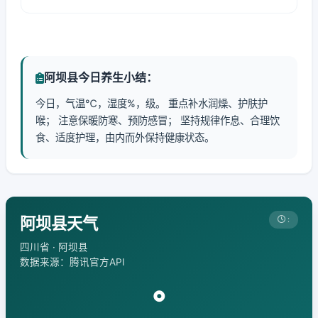
阿坝县今日养生小结：
今日，气温℃，湿度%，级。 重点补水润燥、护肤护
喉； 注意保暖防寒、预防感冒； 坚持规律作息、合理饮
食、适度护理，由内而外保持健康状态。
阿坝县天气
:
四川省 · 阿坝县
数据来源：腾讯官方API
°