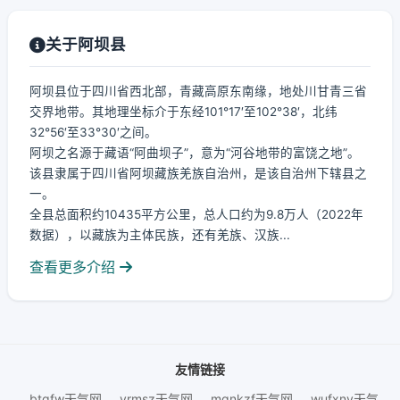
关于阿坝县
阿坝县位于四川省西北部，青藏高原东南缘，地处川甘青三省
交界地带。其地理坐标介于东经101°17′至102°38′，北纬
32°56′至33°30′之间。
阿坝之名源于藏语“阿曲坝子”，意为“河谷地带的富饶之地”。
该县隶属于四川省阿坝藏族羌族自治州，是该自治州下辖县之
一。
全县总面积约10435平方公里，总人口约为9.8万人（2022年
数据），以藏族为主体民族，还有羌族、汉族...
查看更多介绍
友情链接
btgfw天气网
yrmsz天气网
mgnkzf天气网
wufxnv天气